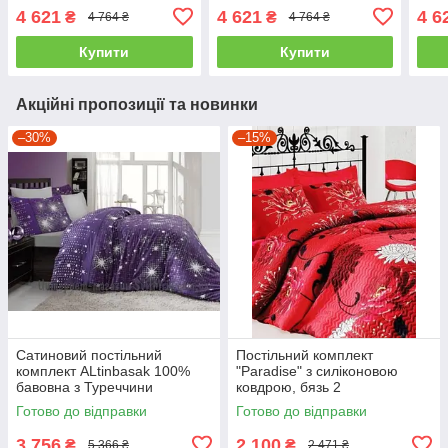
двоспальний - євро
двоспальний - євро
Туре
4 621
4 621
4 6
₴
₴
4 764 ₴
4 764 ₴
євро
Купити
Купити
Акційні пропозиції та новинки
–30%
–15%
Сатиновий постільний
Постільний комплект
комплект ALtinbasak 100%
"Paradise" з силіконовою
бавовна з Туреччини
ковдрою, бязь 2
двоспальний - євро
Готово до відправки
Готово до відправки
3 756
2 100
₴
₴
5 366 ₴
2 471 ₴