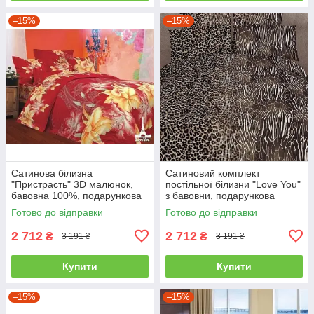
–15%
–15%
Сатинова білизна
Сатиновий комплект
"Пристрасть" 3D малюнок,
постільної білизни "Love You"
бавовна 100%, подарункова
з бавовни, подарункова
упаковка полуторний
упаковка полуторний
Готово до відправки
Готово до відправки
2 712
2 712
₴
₴
3 191 ₴
3 191 ₴
Купити
Купити
–15%
–15%