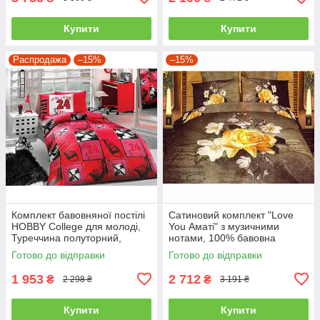
Купити
Купити
Распродажа
–15%
–15%
Комплект бавовняної постілі
Сатиновий комплект "Love
HOBBY College для молоді,
You Аматі" з музичними
Туреччина полуторний,
нотами, 100% бавовна
червоний
полуторний
Готово до відправки
Готово до відправки
1 953
2 712
₴
₴
2 298 ₴
3 191 ₴
Купити
Купити