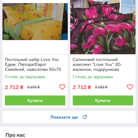
Постільний набір Love You
Сатиновий постільний
Едем: Півтора/Євро/
комплект "Love You" 3D-
Сімейний, наволочки 50x70
малюнок, подарункова
полуторний
упаковка полуторний
Готово до відправки
Готово до відправки
2 712
2 712
₴
₴
3 191 ₴
3 191 ₴
Купити
Купити
Показати ще
Про нас