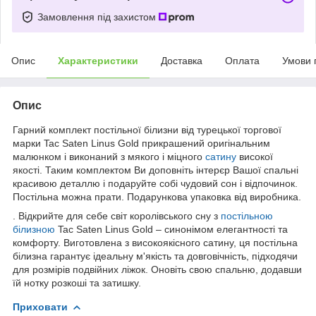
Замовлення під захистом
Опис
Характеристики
Доставка
Оплата
Умови 
Опис
Гарний комплект постільної білизни від турецької торгової
марки Tac Saten Linus Gold прикрашений оригінальним
малюнком і виконаний з мякого і міцного
сатину
високої
якості. Таким комплектом Ви доповніть інтерєр Вашої спальні
красивою деталлю і подаруйте собі чудовий сон і відпочинок.
Постільна можна прати. Подарункова упаковка від виробника.
. Відкрийте для себе світ королівського сну з
постільною
білизною
Tac Saten Linus Gold – синонімом елегантності та
комфорту. Виготовлена з високоякісного сатину, ця постільна
білизна гарантує ідеальну м'якість та довговічність, підходячи
для розмірів подвійних ліжок. Оновіть свою спальню, додавши
їй нотку розкоші та затишку.
Приховати