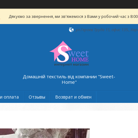
Дякуємо за звернення, ми зв'яжемося з Вами у робочий час з 8:00-
ул.Героев Труда 15, офис 135., Хар
Домашній текстиль від компании "Sweet-
Home"
и оплата
Отзывы
Возврат и обмен