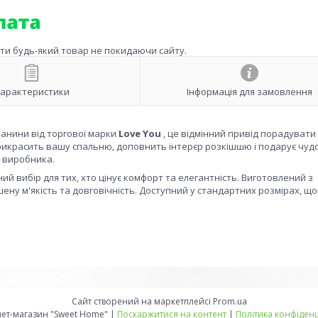
ити будь-який товар не покидаючи сайту.
арактеристики
Інформація для замовлення
канини від торгової марки
Love You
, це відмінний привід порадувати 
икрасить вашу спальню, доповнить інтерєр розкішшю і подарує чуд
д виробника.
ний вибір для тих, хто цінує комфорт та елегантність. Виготовлений з
ну м'якість та довговічність. Доступний у стандартних розмірах, щ
Сайт створений на маркетплейсі
Prom.ua
Интернет-магазин "Sweet Home" |
Поскаржитися на контент
|
Політика конфіденц