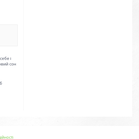
себе і
овий сон
об
ійності