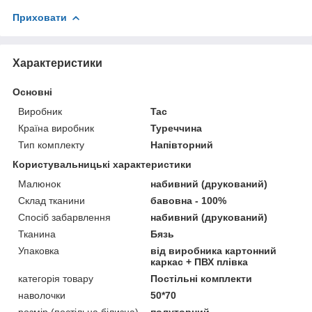
Приховати
Характеристики
Основні
Виробник
Tac
Країна виробник
Туреччина
Тип комплекту
Напівторний
Користувальницькі характеристики
Малюнок
набивний (друкований)
Склад тканини
бавовна - 100%
Спосіб забарвлення
набивний (друкований)
Тканина
Бязь
Упаковка
від виробника картонний
каркас + ПВХ плівка
категорія товару
Постільні комплекти
наволочки
50*70
розмір (постільна білизна)
полуторний