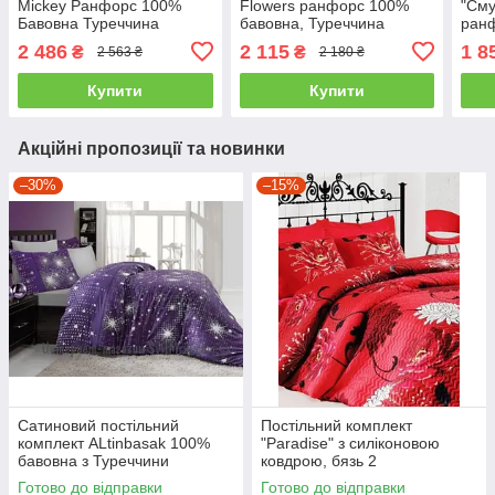
Mickey Ранфорс 100%
Flowers ранфорс 100%
"Сму
Бавовна Туреччина
бавовна, Туреччина
ранф
полуторний
полуторний
упак
2 486
2 115
1 8
₴
₴
2 563 ₴
2 180 ₴
Купити
Купити
Акційні пропозиції та новинки
–30%
–15%
Сатиновий постільний
Постільний комплект
комплект ALtinbasak 100%
"Paradise" з силіконовою
бавовна з Туреччини
ковдрою, бязь 2
двоспальний - євро
Готово до відправки
Готово до відправки