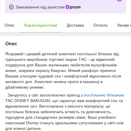
Замовлення під захистом
Опис
Характеристики
Доставка
Оплата
Умови 
Опис
Яскравий і цікавий дитячий комплект постільної білизни від
турецького виробника торгової марки ТАС - це відмінний
подарунок для Ваших маленьких любителів мультфільмів-
аніме, зокрема серіалу Бакуган. Мякий ранфорс принесе
Вашим хлопцям чудовий сон і комфортний відпочинок після
активного дня. Комплект можна прати в машинці в
дбайливому режимі.
. Зануртесь у світ захоплюючих пригод з
постільною білизною
TAC DISNEY BAKUGAN, що гарантує вам комфортний сон та
відновлення сил. Виготовлена з якісного матеріалу, ця
постільна білизна забезпечить м'якість та довговічність,
підходячи для стандартних розмірів ліжка. Ваші улюблені
персонажі Disney стануть ідеальними супутниками у світі снів
для кожної дитини.