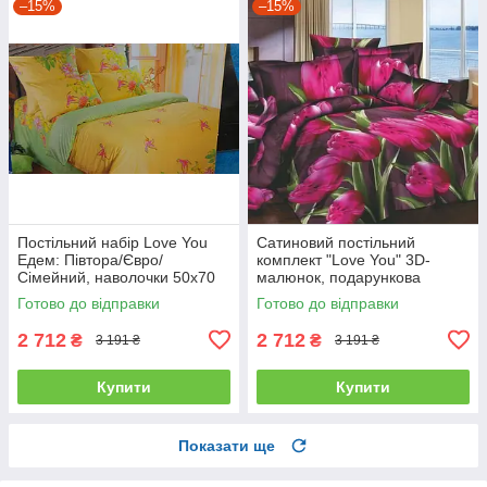
–15%
–15%
Постільний набір Love You
Сатиновий постільний
Едем: Півтора/Євро/
комплект "Love You" 3D-
Сімейний, наволочки 50x70
малюнок, подарункова
полуторний
упаковка полуторний
Готово до відправки
Готово до відправки
2 712
2 712
₴
₴
3 191 ₴
3 191 ₴
Купити
Купити
Показати ще