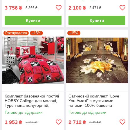
3 756
2 100
₴
₴
5 366 ₴
2 471 ₴
Купити
Купити
Распродажа
–15%
–15%
Комплект бавовняної постілі
Сатиновий комплект "Love
HOBBY College для молоді,
You Аматі" з музичними
Туреччина полуторний,
нотами, 100% бавовна
червоний
полуторний
Готово до відправки
Готово до відправки
1 953
2 712
₴
₴
2 298 ₴
3 191 ₴