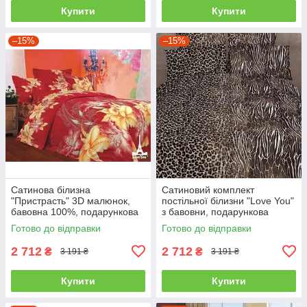
Купити
Купити
–15%
–15%
Сатинова білизна
Сатиновий комплект
"Пристрасть" 3D малюнок,
постільної білизни "Love You"
бавовна 100%, подарункова
з бавовни, подарункова
упаковка полуторний
упаковка полуторний
Готово до відправки
Готово до відправки
2 712
2 712
₴
₴
3 191 ₴
3 191 ₴
Купити
Купити