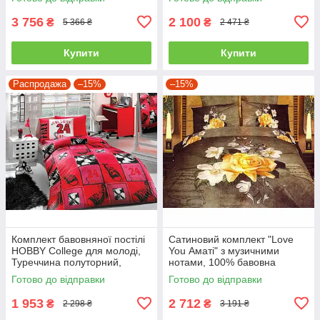
3 756
2 100
₴
₴
5 366 ₴
2 471 ₴
Купити
Купити
Распродажа
–15%
–15%
Комплект бавовняної постілі
Сатиновий комплект "Love
HOBBY College для молоді,
You Аматі" з музичними
Туреччина полуторний,
нотами, 100% бавовна
червоний
полуторний
Готово до відправки
Готово до відправки
1 953
2 712
₴
₴
2 298 ₴
3 191 ₴