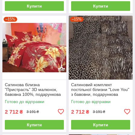
Купити
Купити
–15%
–15%
Сатинова білизна
Сатиновий комплект
"Пристрасть" 3D малюнок,
постільної білизни "Love You"
бавовна 100%, подарункова
з бавовни, подарункова
упаковка полуторний
упаковка полуторний
Готово до відправки
Готово до відправки
2 712
2 712
₴
₴
3 191 ₴
3 191 ₴
Купити
Купити