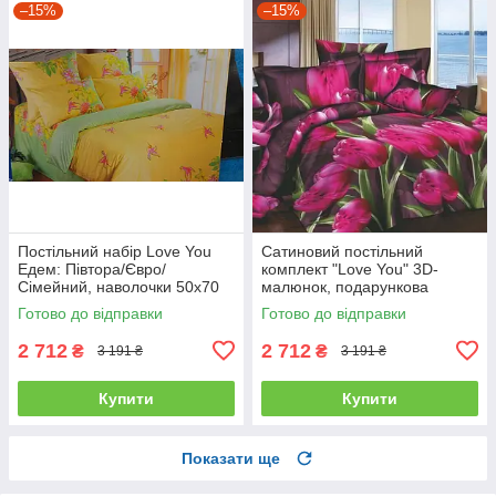
–15%
–15%
Постільний набір Love You
Сатиновий постільний
Едем: Півтора/Євро/
комплект "Love You" 3D-
Сімейний, наволочки 50x70
малюнок, подарункова
полуторний
упаковка полуторний
Готово до відправки
Готово до відправки
2 712
2 712
₴
₴
3 191 ₴
3 191 ₴
Купити
Купити
Показати ще