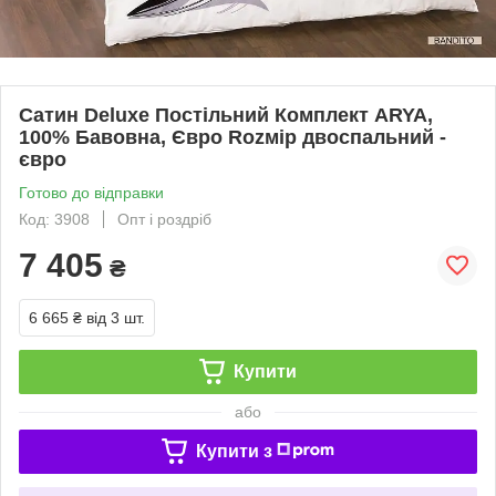
Сатин Deluxe Постільний Комплект ARYA,
100% Бавовна, Євро Rozмір двоспальний -
євро
Готово до відправки
Код: 3908
Опт і роздріб
7 405
₴
6 665 ₴
від 3 шт.
Купити
або
Купити з