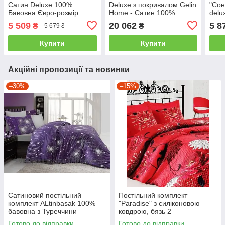
Сатин Deluxe 100%
Deluxe з покривалом Gelin
"Сон
Бавовна Євро-розмір
Home - Сатин 100%
delu
двоспальний - євро
бавовна двоспальний -
двос
5 509
20 062
5 8
₴
₴
5 679 ₴
євро, кремовий
Купити
Купити
Акційні пропозиції та новинки
–30%
–15%
Сатиновий постільний
Постільний комплект
комплект ALtinbasak 100%
"Paradise" з силіконовою
бавовна з Туреччини
ковдрою, бязь 2
двоспальний - євро
Готово до відправки
Готово до відправки