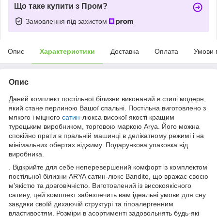
Що таке купити з Пром?
Замовлення під захистом
Опис
Характеристики
Доставка
Оплата
Умови 
Опис
Даний комплект постільної білизни виконаний в стилі модерн,
який стане перлиною Вашої спальні. Постільна виготовлено з
мякого і міцного
сатин
-люкса високої якості кращим
турецьким виробником, торговою маркою Arya. Його можна
спокійно прати в пральній машинці в делікатному режимі і на
мінімальних обертах віджиму. Подарункова упаковка від
виробника.
. Відкрийте для себе неперевершений комфорт із комплектом
постільної білизни ARYA сатин-люкс Bandito, що вражає своєю
м'якістю та довговічністю. Виготовлений із високоякісного
сатину, цей комплект забезпечить вам ідеальні умови для сну
завдяки своїй дихаючій структурі та гіпоалергенним
властивостям. Розміри в асортименті задовольнять будь-які