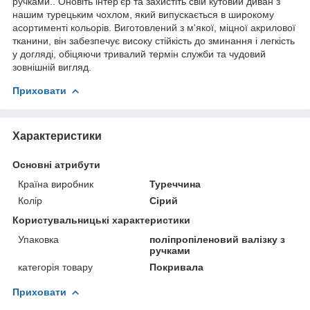
ручками.. Оновіть інтер'єр та захистіть свій кутовий диван з
нашим турецьким чохлом, який випускається в широкому
асортименті кольорів. Виготовлений з м'якої, міцної акрилової
тканини, він забезпечує високу стійкість до зминання і легкість
у догляді, обіцяючи тривалий термін служби та чудовий
зовнішній вигляд.
Приховати
Характеристики
Основні атрибути
Країна виробник
Туреччина
Колір
Сірий
Користувальницькі характеристики
Упаковка
поліпропіленовий валізку з
ручками
категорія товару
Покривала
Приховати