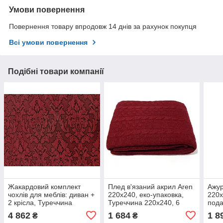
Умови повернення
Повернення товару впродовж 14 днів за рахунок покупця
Всі умови повернення
Подібні товари компанії
Жакардовий комплект
Плед в'язаний акрил Aren
Ажур
чохлів для меблів: диван +
220x240, еко-упаковка,
220x
2 крісла, Туреччина
Туреччина 220x240, 6
пода
бордовий
220x
4 862
1 684
1 8
₴
₴