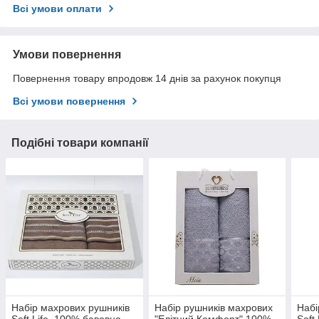
Всі умови оплати
Умови повернення
Повернення товару впродовж 14 днів за рахунок покупця
Всі умови повернення
Подібні товари компанії
Набір махрових рушників
Набір рушників махрових
Набі
Soft Life, 100% бавовна,
"Елітний Комфорт" 100%
Soft