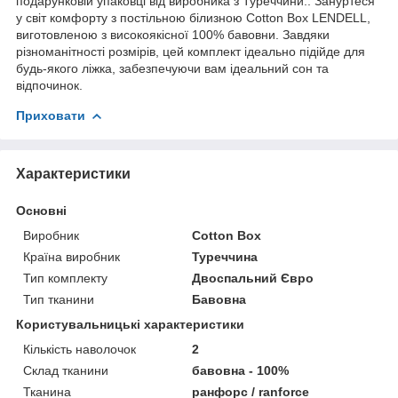
подарунковій упаковці від виробника з Туреччини.. Зануртеся
у світ комфорту з постільною білизною Cotton Box LENDELL,
виготовленою з високоякісної 100% бавовни. Завдяки
різноманітності розмірів, цей комплект ідеально підійде для
будь-якого ліжка, забезпечуючи вам ідеальний сон та
відпочинок.
Приховати
Характеристики
Основні
Виробник
Cotton Box
Країна виробник
Туреччина
Тип комплекту
Двоспальний Євро
Тип тканини
Бавовна
Користувальницькі характеристики
Кількість наволочок
2
Склад тканини
бавовна - 100%
Тканина
ранфорс / ranforce