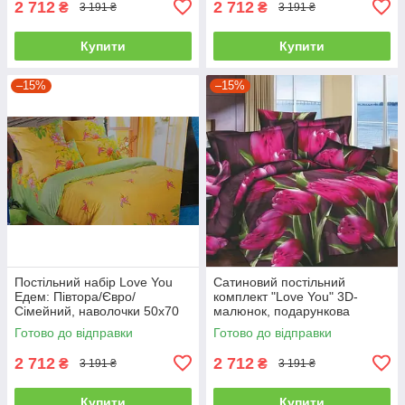
2 712
2 712
₴
₴
3 191 ₴
3 191 ₴
Купити
Купити
–15%
–15%
Постільний набір Love You
Сатиновий постільний
Едем: Півтора/Євро/
комплект "Love You" 3D-
Сімейний, наволочки 50x70
малюнок, подарункова
полуторний
упаковка полуторний
Готово до відправки
Готово до відправки
2 712
2 712
₴
₴
3 191 ₴
3 191 ₴
Купити
Купити