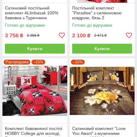
Сатиновий постільний
Постільний комплект
комплект ALtinbasak 100%
"Paradise" з силіконовою
бавовна з Туреччини
ковдрою, бязь 2
двоспальний - євро
Готово до відправки
Готово до відправки
3 756
2 100
₴
₴
5 366 ₴
2 471 ₴
Купити
Купити
Распродажа
–15%
–15%
Комплект бавовняної постілі
Сатиновий комплект "Love
HOBBY College для молоді,
You Аматі" з музичними