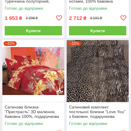
Туреччина полуторний,
нотами, 100% бавовна
червоний
полуторний
Готово до відправки
Готово до відправки
1 953
2 712
₴
₴
2 298 ₴
3 191 ₴
Купити
Купити
–15%
–15%
Сатинова білизна
Сатиновий комплект
"Пристрасть" 3D малюнок,
постільної білизни "Love You"
бавовна 100%, подарункова
з бавовни, подарункова
упаковка полуторний
упаковка полуторний
Готово до відправки
Готово до відправки