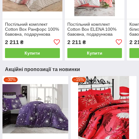
Постільний комплект
Постільний комплект
Комп
Cotton Box Ранфорс 100%
Cotton Box ELENA 100%
біли
бавовна, подарункова
бавовна, подарункова
баво
упаковка двоспальний -
упаковка двоспальний -
упак
2 211
2 211
2 2
₴
₴
євро
євро
євро
Купити
Купити
Акційні пропозиції та новинки
–30%
–15%