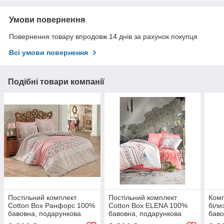
Умови повернення
Повернення товару впродовж 14 днів за рахунок покупця
Всі умови повернення
Подібні товари компанії
Постільний комплект
Постільний комплект
Комп
Cotton Box Ранфорс 100%
Cotton Box ELENA 100%
біли
бавовна, подарункова
бавовна, подарункова
баво
упаковка двоспальний -
упаковка двоспальний -
упак