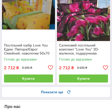
Постільний набір Love You
Сатиновий постільний
Едем: Півтора/Євро/
комплект "Love You" 3D-
Сімейний, наволочки 50x70
малюнок, подарункова
полуторний
упаковка полуторний
Готово до відправки
Готово до відправки
2 712
2 712
₴
₴
3 191 ₴
3 191 ₴
Купити
Купити
Показати ще
Про нас