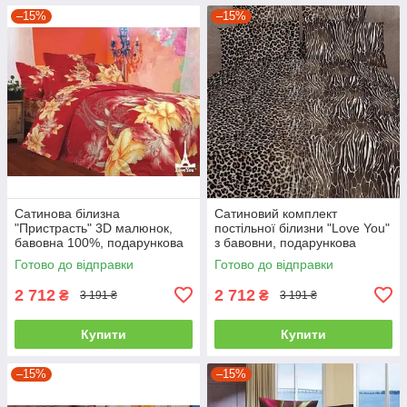
–15%
–15%
Сатинова білизна
Сатиновий комплект
"Пристрасть" 3D малюнок,
постільної білизни "Love You"
бавовна 100%, подарункова
з бавовни, подарункова
упаковка полуторний
упаковка полуторний
Готово до відправки
Готово до відправки
2 712
2 712
₴
₴
3 191 ₴
3 191 ₴
Купити
Купити
–15%
–15%