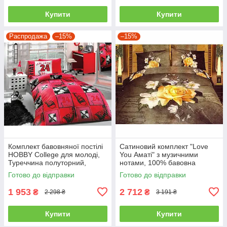
Купити
Купити
Распродажа
–15%
–15%
Комплект бавовняної постілі
Сатиновий комплект "Love
HOBBY College для молоді,
You Аматі" з музичними
Туреччина полуторний,
нотами, 100% бавовна
червоний
полуторний
Готово до відправки
Готово до відправки
1 953
2 712
₴
₴
2 298 ₴
3 191 ₴
Купити
Купити