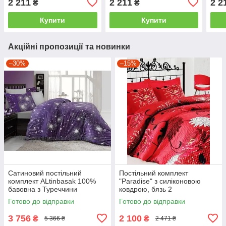
2 211
2 211
2 2
₴
₴
євро
євро
євро
Купити
Купити
Акційні пропозиції та новинки
–30%
–15%
Сатиновий постільний
Постільний комплект
комплект ALtinbasak 100%
"Paradise" з силіконовою
бавовна з Туреччини
ковдрою, бязь 2
двоспальний - євро
Готово до відправки
Готово до відправки
3 756
2 100
₴
₴
5 366 ₴
2 471 ₴