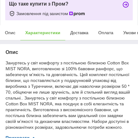
Що таке купити з Пром?
Замовлення під захистом
Опис
Характеристики
Доставка
Оплата
Умови 
Опис
Зануртесь у світ комфорту з постільною білизною Cotton Box
MIST NORA, виготовленою зі 100% бавовни ранфорс, що
забезпечує м'якість та довговічність. Цей комплект постільної
білизни, що поставляється у подарунковій упаковці від
виробника з Туреччини, включає дві наволочки розміром 50 *
70, обіцяючи не лише зручність, але й стильний вигляд вашій
спальні.. Зануртесь у світ комфорту з постільною білизною
Cotton Box MIST NORA, яка поєднує в собі елегантність та
практичність. Виготовлена з високоякісного бавовни, ця
постільна білизна забезпечить вам ідеальний сон завдяки
своїй м'якості та дихаючим властивостям. Набори доступні в
різноманітних розмірах, задовольняючи потреби кожного.
Приховати