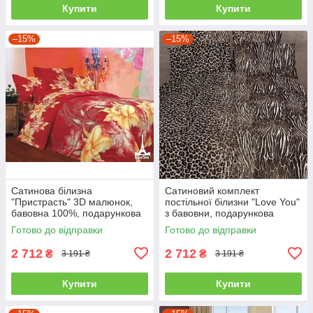
Купити
Купити
–15%
–15%
Сатинова білизна
Сатиновий комплект
"Пристрасть" 3D малюнок,
постільної білизни "Love You"
бавовна 100%, подарункова
з бавовни, подарункова
упаковка полуторний
упаковка полуторний
Готово до відправки
Готово до відправки
2 712
2 712
₴
₴
3 191 ₴
3 191 ₴
Купити
Купити