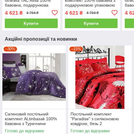
білизна TAC Avila 100%
комплект 100% бавовна з
біли
бавовна, подарункова
подарунковою упаковкою
баво
упаковка євро- 4
двоспальний - євро
упак
4 621
4 621
4 6
₴
₴
4 764 ₴
4 764 ₴
наволочки
наво
Купити
Купити
Акційні пропозиції та новинки
–30%
–15%
Сатиновий постільний
Постільний комплект
комплект ALtinbasak 100%
"Paradise" з силіконовою
бавовна з Туреччини
ковдрою, бязь 2
двоспальний - євро
Готово до відправки
Готово до відправки