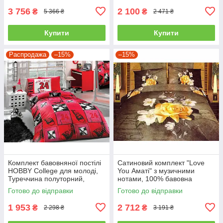
3 756
2 100
₴
₴
5 366 ₴
2 471 ₴
Купити
Купити
Распродажа
–15%
–15%
Комплект бавовняної постілі
Сатиновий комплект "Love
HOBBY College для молоді,
You Аматі" з музичними
Туреччина полуторний,
нотами, 100% бавовна
червоний
полуторний
Готово до відправки
Готово до відправки
1 953
2 712
₴
₴
2 298 ₴
3 191 ₴