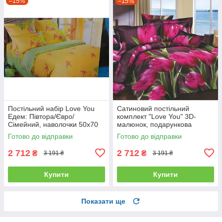
–15%
–15%
Постільний набір Love You
Сатиновий постільний
Едем: Півтора/Євро/
комплект "Love You" 3D-
Сімейний, наволочки 50x70
малюнок, подарункова
полуторний
упаковка полуторний
Готово до відправки
Готово до відправки
2 712
2 712
₴
₴
3 191 ₴
3 191 ₴
Купити
Купити
Показати ще