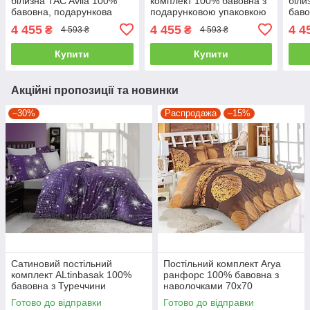
білизна TAC Avila 100%
комплект 100% бавовна з
біли
бавовна, подарункова
подарунковою упаковкою
баво
упаковка євро- 4
двоспальний - євро
упак
4 455
4 455
4 4
₴
₴
4 593 ₴
4 593 ₴
наволочки
наво
Купити
Купити
Акційні пропозиції та новинки
–30%
Распродажа
–15%
Сатиновий постільний
Постільний комплект Arya
комплект ALtinbasak 100%
ранфорс 100% бавовна з
бавовна з Туреччини
наволочками 70x70
двоспальний - євро
полуторний
Готово до відправки
Готово до відправки