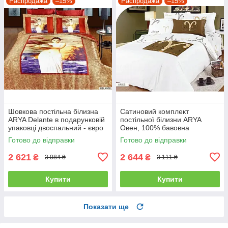
Распродажа
–15%
Распродажа
–15%
Шовкова постільна білизна
Сатиновий комплект
ARYA Delante в подарунковій
постільної білизни ARYA
упаковці двоспальний - євро
Овен, 100% бавовна
полуторний
Готово до відправки
Готово до відправки
2 621
2 644
₴
₴
3 084 ₴
3 111 ₴
Купити
Купити
Показати ще