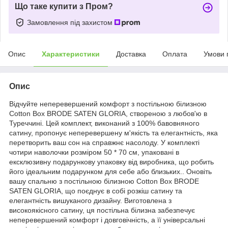
Що таке купити з Пром?
Замовлення під захистом
Опис
Характеристики
Доставка
Оплата
Умови 
Опис
Відчуйте неперевершений комфорт з постільною білизною
Cotton Box BRODE SATEN GLORIA, створеною з любов'ю в
Туреччині. Цей комплект, виконаний з 100% бавовняного
сатину, пропонує неперевершену м'якість та елегантність, яка
перетворить ваш сон на справжнє насолоду. У комплекті
чотири наволочки розміром 50 * 70 см, упаковані в
ексклюзивну подарункову упаковку від виробника, що робить
його ідеальним подарунком для себе або близьких.. Оновіть
вашу спальню з постільною білизною Cotton Box BRODE
SATEN GLORIA, що поєднує в собі розкіш сатину та
елегантність вишуканого дизайну. Виготовлена з
високоякісного сатину, ця постільна білизна забезпечує
неперевершений комфорт і довговічність, а її універсальні