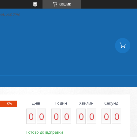
Кошик
ків, Україна
Днів
Годин
Хвилин
Секунд
–3%
0
0
0
0
0
0
0
0
Готово до відправки