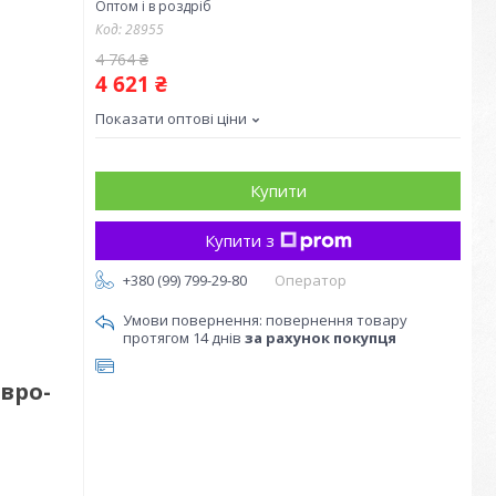
Оптом і в роздріб
Код:
28955
4 764 ₴
4 621 ₴
Показати оптові ціни
Купити
Купити з
+380 (99) 799-29-80
Оператор
повернення товару
протягом 14 днів
за рахунок покупця
вро-