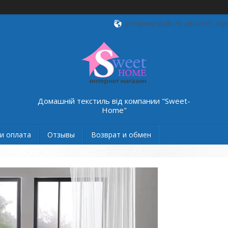
ул.Героев Труда 15, офис 135., Хар
Домашній текстиль від компании "Sweet-
Home"
и оплата
Отзывы
Возврат и обмен