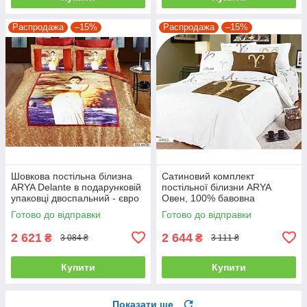
Распродажа
–15%
Распродажа
–15%
Шовкова постільна білизна
Сатиновий комплект
ARYA Delante в подарунковій
постільної білизни ARYA
упаковці двоспальний - євро
Овен, 100% бавовна
полуторний
Готово до відправки
Готово до відправки
2 621
2 644
₴
₴
3 084 ₴
3 111 ₴
Купити
Купити
Показати ще