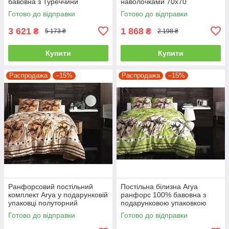
бавовна з Туреччини
наволочками 70x70
двоспальний - євро
полуторний
Готово до відправки
Готово до відправки
3 621
1 868
₴
₴
5 173 ₴
2 198 ₴
Купити
Купити
Распродажа
–15%
Распродажа
–15%
Ранфорсовий постільний
Постільна білизна Arya
комплект Arya у подарунковій
ранфорс 100% бавовна з
упаковці полуторний
подарунковою упаковкою
полуторний
Готово до відправки
Готово до відправки