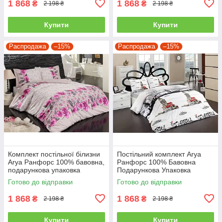
1 868
1 868
₴
₴
2 198 ₴
2 198 ₴
Купити
Купити
Распродажа
–15%
Распродажа
–15%
Комплект постільної білизни
Постільний комплект Arya
Arya Ранфорс 100% бавовна,
Ранфорс 100% Бавовна
подарункова упаковка
Подарункова Упаковка
полуторний
полуторний
Готово до відправки
Готово до відправки
1 868
1 868
₴
₴
2 198 ₴
2 198 ₴
Купити
Купити