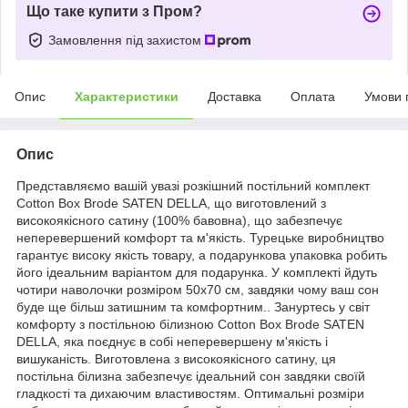
Що таке купити з Пром?
Замовлення під захистом
Опис
Характеристики
Доставка
Оплата
Умови 
Опис
Представляємо вашій увазі розкішний постільний комплект
Cotton Box Brode SATEN DELLA, що виготовлений з
високоякісного сатину (100% бавовна), що забезпечує
неперевершений комфорт та м'якість. Турецьке виробництво
гарантує високу якість товару, а подарункова упаковка робить
його ідеальним варіантом для подарунка. У комплекті йдуть
чотири наволочки розміром 50х70 см, завдяки чому ваш сон
буде ще більш затишним та комфортним.. Зануртесь у світ
комфорту з постільною білизною Cotton Box Brode SATEN
DELLA, яка поєднує в собі неперевершену м'якість і
вишуканість. Виготовлена з високоякісного сатину, ця
постільна білизна забезпечує ідеальний сон завдяки своїй
гладкості та дихаючим властивостям. Оптимальні розміри