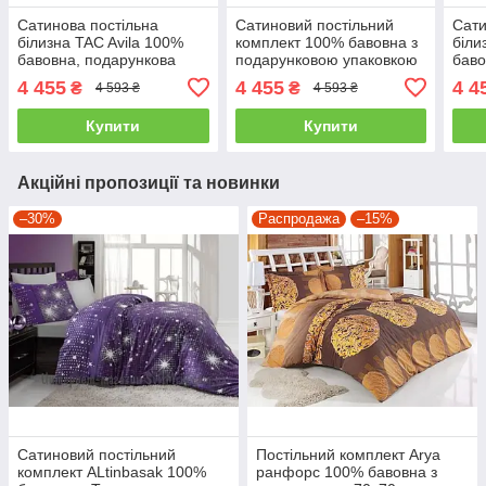
Сатинова постільна
Сатиновий постільний
Сати
білизна TAC Avila 100%
комплект 100% бавовна з
біли
бавовна, подарункова
подарунковою упаковкою
баво
упаковка євро- 4
двоспальний - євро
упак
4 455
4 455
4 4
₴
₴
4 593 ₴
4 593 ₴
наволочки
наво
Купити
Купити
Акційні пропозиції та новинки
–30%
Распродажа
–15%
Сатиновий постільний
Постільний комплект Arya
комплект ALtinbasak 100%
ранфорс 100% бавовна з