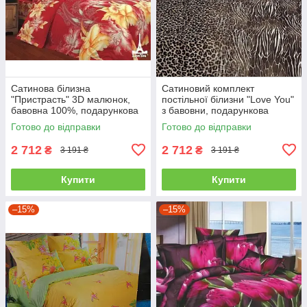
Сатинова білизна
Сатиновий комплект
"Пристрасть" 3D малюнок,
постільної білизни "Love You"
бавовна 100%, подарункова
з бавовни, подарункова
упаковка полуторний
упаковка полуторний
Готово до відправки
Готово до відправки
2 712
2 712
₴
₴
3 191 ₴
3 191 ₴
Купити
Купити
–15%
–15%