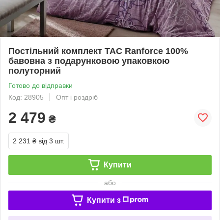
Постільний комплект TAC Ranforce 100%
бавовна з подарунковою упаковкою
полуторний
Готово до відправки
Код: 28905
Опт і роздріб
2 479
₴
2 231 ₴
від 3 шт.
Купити
або
Купити з