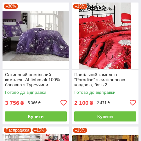
–30%
–15%
Сатиновий постільний
Постільний комплект
комплект ALtinbasak 100%
"Paradise" з силіконовою
бавовна з Туреччини
ковдрою, бязь 2
двоспальний - євро
Готово до відправки
Готово до відправки
3 756
2 100
₴
₴
5 366 ₴
2 471 ₴
Купити
Купити
Распродажа
–15%
–15%