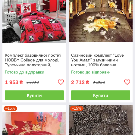
Комплект бавовняної постілі
Сатиновий комплект "Love
HOBBY College для молоді,
You Аматі" з музичними
Туреччина полуторний,
нотами, 100% бавовна
червоний
полуторний
Готово до відправки
Готово до відправки
1 953
2 712
₴
₴
2 298 ₴
3 191 ₴
Купити
Купити
–15%
–15%