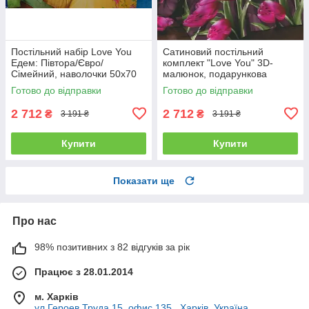
Постільний набір Love You
Сатиновий постільний
Едем: Півтора/Євро/
комплект "Love You" 3D-
Сімейний, наволочки 50x70
малюнок, подарункова
полуторний
упаковка полуторний
Готово до відправки
Готово до відправки
2 712
2 712
₴
₴
3 191 ₴
3 191 ₴
Купити
Купити
Показати ще
Про нас
98% позитивних з 82 відгуків за рік
Працює з 28.01.2014
м. Харків
ул.Героев Труда 15, офис 135., Харків, Україна