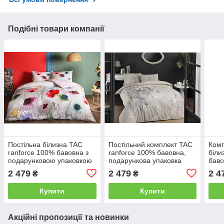
Подібні товари компанії
Постільна білизна TAC
Постільний комплект TAC
Комп
ranforce 100% бавовна з
ranforce 100% бавовна,
біли
подарунковою упаковкою
подарункова упаковка
баво
полуторний
полуторний
упак
2 479
2 479
2 4
₴
₴
пуд
Купити
Купити
Акційні пропозиції та новинки