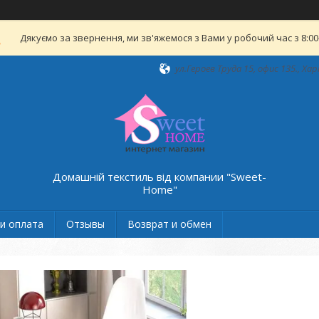
Дякуємо за звернення, ми зв'яжемося з Вами у робочий час з 8:00-
ул.Героев Труда 15, офис 135., Хар
Домашній текстиль від компании "Sweet-
Home"
и оплата
Отзывы
Возврат и обмен