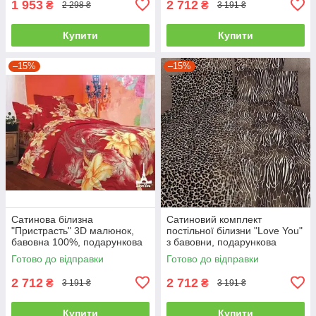
1 953
2 712
₴
₴
2 298 ₴
3 191 ₴
Купити
Купити
–15%
–15%
Сатинова білизна
Сатиновий комплект
"Пристрасть" 3D малюнок,
постільної білизни "Love You"
бавовна 100%, подарункова
з бавовни, подарункова
упаковка полуторний
упаковка полуторний
Готово до відправки
Готово до відправки
2 712
2 712
₴
₴
3 191 ₴
3 191 ₴
Купити
Купити