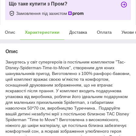
Що таке купити з Пром?
Замовлення під захистом
Опис
Характеристики
Доставка
Оплата
Умови 
Опис
Зануртесь у світ супергероїв із постільним комплектом "Tac-
Disney-Spiderman-Time-to-Move", створеним для юних
шанувальників пригод. Виготовлено з 100% ранфорс-бавовни,
цей комплект вражає своєю м'якістю та комфортом,
оснащений друкованим зображенням, що не втрачає
яскравості після прання. У комплект входить подарункова
упаковка від виробника, роблячи його ідеальним подарунком
для маленьких прихильників Spiderman, з габаритами
наволочок 50*70 см, виробництво Туреччина.. Подаруйте
вашій дитині незабутні мрії з постільною білизною TAC Disney
Spiderman "Time to Move"! Виготовлена з високоякісного,
ніжного до шкіри матеріалу, ця постільна білизна забезпечує
комфортний сон, а яскраві зображення улюбленого героя