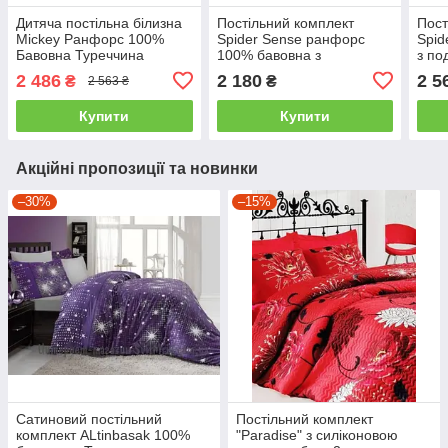
Дитяча постільна білизна
Постільний комплект
Пост
Mickey Ранфорс 100%
Spider Sense ранфорс
Spid
Бавовна Туреччина
100% бавовна з
з по
полуторний
подарунковою упаковкою
упак
2 486
2 180
2 5
₴
₴
2 563 ₴
полуторний
Купити
Купити
Акційні пропозиції та новинки
–30%
–15%
Сатиновий постільний
Постільний комплект
комплект ALtinbasak 100%
"Paradise" з силіконовою