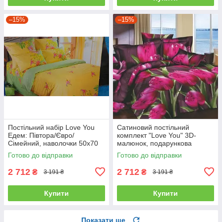
–15%
–15%
Постільний набір Love You
Сатиновий постільний
Едем: Півтора/Євро/
комплект "Love You" 3D-
Сімейний, наволочки 50x70
малюнок, подарункова
полуторний
упаковка полуторний
Готово до відправки
Готово до відправки
2 712
2 712
₴
₴
3 191 ₴
3 191 ₴
Купити
Купити
Показати ще