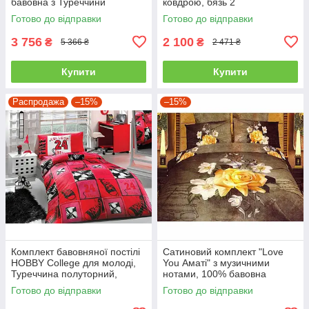
бавовна з Туреччини
ковдрою, бязь 2
двоспальний - євро
Готово до відправки
Готово до відправки
3 756
2 100
₴
₴
5 366 ₴
2 471 ₴
Купити
Купити
Распродажа
–15%
–15%
Комплект бавовняної постілі
Сатиновий комплект "Love
HOBBY College для молоді,
You Аматі" з музичними
Туреччина полуторний,
нотами, 100% бавовна
червоний
полуторний
Готово до відправки
Готово до відправки