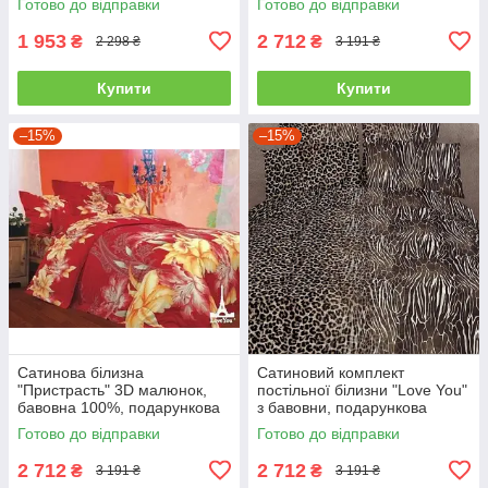
Готово до відправки
Готово до відправки
1 953
2 712
₴
₴
2 298 ₴
3 191 ₴
Купити
Купити
–15%
–15%
Сатинова білизна
Сатиновий комплект
"Пристрасть" 3D малюнок,
постільної білизни "Love You"
бавовна 100%, подарункова
з бавовни, подарункова
упаковка полуторний
упаковка полуторний
Готово до відправки
Готово до відправки
2 712
2 712
₴
₴
3 191 ₴
3 191 ₴