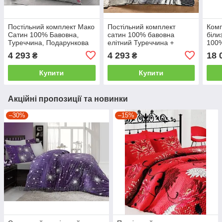
Постільний комплект Мако
Постільний комплект
Комп
Сатин 100% Бавовна,
сатин 100% бавовна
біли
Туреччина, Подарункова
елітний Туреччина +
100%
Упаковка двоспальний -
подарункова упаковка
пода
4 293
4 293
18 
₴
₴
євро
двоспальний - євро
двос
кре
Купити
Купити
Акційні пропозиції та новинки
–30%
–15%