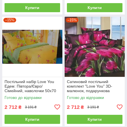
Купити
Купити
–15%
–15%
Постільний набір Love You
Сатиновий постільний
Едем: Півтора/Євро/
комплект "Love You" 3D-
Сімейний, наволочки 50x70
малюнок, подарункова
полуторний
упаковка полуторний
Готово до відправки
Готово до відправки
2 712
2 712
₴
₴
3 191 ₴
3 191 ₴
Купити
Купити