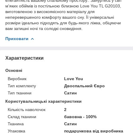
елегантність вашому спальному простору.. Зануртесь у світ
м'яких обіймів із постільною білизною Love You TL G20103,
виготовленою з високоякісного матеріалу для
неперевершеного комфорту вашого сну. Її універсальні
розміри ідеально підходять для будь-якого ліжка, обіцяючи
вам затишні ночі та солодкі сновидіння.
Приховати
Характеристики
Основні
Виробник
Love You
Тип комплекту
Двоспальний Євро
Тип тканини
Сатин
Користувальницькі характеристики
Кількість наволочок
2
Склад тканини
бавовна - 100%
Тканина
Сатин
Упаковка
подарункова від виробника