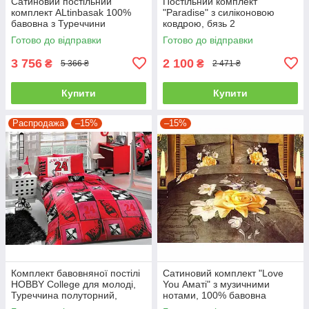
Сатиновий постільний
Постільний комплект
комплект ALtinbasak 100%
"Paradise" з силіконовою
бавовна з Туреччини
ковдрою, бязь 2
двоспальний - євро
Готово до відправки
Готово до відправки
3 756
2 100
₴
₴
5 366 ₴
2 471 ₴
Купити
Купити
Распродажа
–15%
–15%
Комплект бавовняної постілі
Сатиновий комплект "Love
HOBBY College для молоді,
You Аматі" з музичними
Туреччина полуторний,
нотами, 100% бавовна
червоний
полуторний