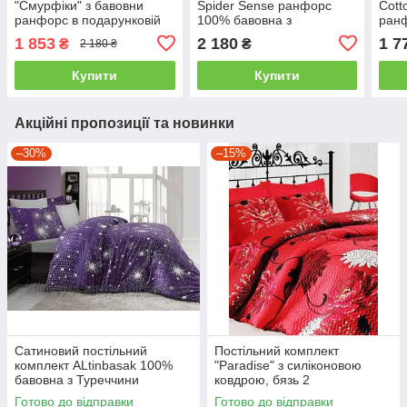
"Смурфіки" з бавовни
Spider Sense ранфорс
Cott
ранфорс в подарунковій
100% бавовна з
ранф
упаковці полуторний
подарунковою упаковкою
пода
1 853
2 180
1 7
₴
₴
2 180 ₴
полуторний
пол
Купити
Купити
Акційні пропозиції та новинки
–30%
–15%
Сатиновий постільний
Постільний комплект
комплект ALtinbasak 100%
"Paradise" з силіконовою
бавовна з Туреччини
ковдрою, бязь 2
двоспальний - євро
Готово до відправки
Готово до відправки