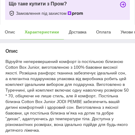
Що таке купити з Пром?
Замовлення під захистом
Опис
Характеристики
Доставка
Оплата
Умови 
Опис
Відчуйте неперевершений комфорт із постільною білизною
Cotton Box Junior, виготовленою з 100% бавовни високої
якості. Розкішна ранфорс тканина забезпечує ідеальний сон,
а елегантна подарункова упаковка від виробника робить цей
комплект ідеальним вибором для подарунка. Виготовлено в
Туреччині, цей комплект включає одну наволочку розміром 50
* 70, обіцяючи не лише стиль, але й комфорт.. Постільна
білизна Cotton Box Junior JODI PEMBE забезпечить вашій
дитині комфортний і здоровий сон. Виготовлена з якісної
бавовни, ця постільна білизна м'яка на дотик та добре
"дихає", адаптуючись до температури тіла. Доступна у
різноманітних розмірах, вона ідеально підійде для будь-якого
дитячого ліжечка.