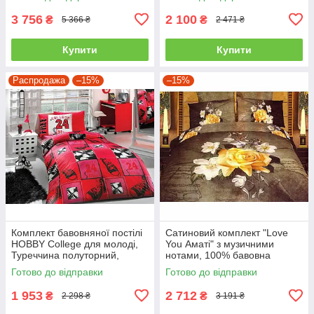
3 756
2 100
₴
₴
5 366 ₴
2 471 ₴
Купити
Купити
Распродажа
–15%
–15%
Комплект бавовняної постілі
Сатиновий комплект "Love
HOBBY College для молоді,
You Аматі" з музичними
Туреччина полуторний,
нотами, 100% бавовна
червоний
полуторний
Готово до відправки
Готово до відправки
1 953
2 712
₴
₴
2 298 ₴
3 191 ₴