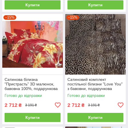
Купити
Купити
–15%
–15%
Сатинова білизна
Сатиновий комплект
"Пристрасть" 3D малюнок,
постільної білизни "Love You"
бавовна 100%, подарункова
з бавовни, подарункова
упаковка полуторний
упаковка полуторний
Готово до відправки
Готово до відправки
2 712
2 712
₴
₴
3 191 ₴
3 191 ₴
Купити
Купити