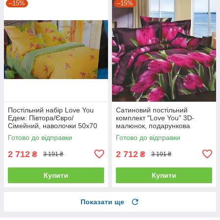
–15%
–15%
Постільний набір Love You
Сатиновий постільний
Едем: Півтора/Євро/
комплект "Love You" 3D-
Сімейний, наволочки 50x70
малюнок, подарункова
полуторний
упаковка полуторний
Готово до відправки
Готово до відправки
2 712
2 712
₴
₴
3 191 ₴
3 191 ₴
Купити
Купити
Показати ще