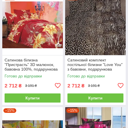
Сатинова білизна
Сатиновий комплект
"Пристрасть" 3D малюнок,
постільної білизни "Love You"
бавовна 100%, подарункова
з бавовни, подарункова
упаковка полуторний
упаковка полуторний
Готово до відправки
Готово до відправки
2 712
2 712
₴
₴
3 191 ₴
3 191 ₴
Купити
Купити
–15%
–15%