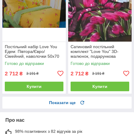
Постільний набір Love You
Сатиновий постільний
Едем: Півтора/Євро/
комплект "Love You" 3D-
Сімейний, наволочки 50x70
малюнок, подарункова
полуторний
упаковка полуторний
Готово до відправки
Готово до відправки
2 712
2 712
₴
₴
3 191 ₴
3 191 ₴
Купити
Купити
Показати ще
Про нас
98% позитивних з 82 відгуків за рік