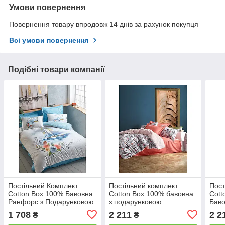
Умови повернення
Повернення товару впродовж 14 днів за рахунок покупця
Всі умови повернення
Подібні товари компанії
Постільний Комплект
Постільний комплект
Пост
Cotton Box 100% Бавовна
Cotton Box 100% бавовна
Cott
Ранфорс з Подарунковою
з подарунковою
Баво
Упаковкою полуторний
упаковкою двоспальний -
Упак
1 708
2 211
2 2
₴
₴
євро
євро