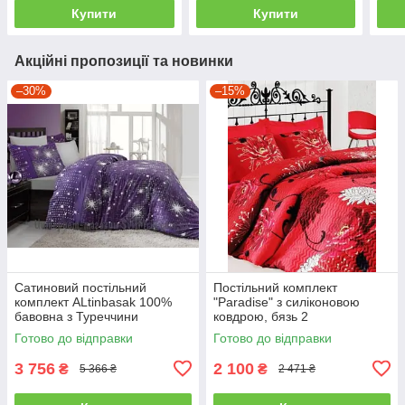
Купити
Купити
Акційні пропозиції та новинки
–30%
–15%
Сатиновий постільний
Постільний комплект
комплект ALtinbasak 100%
"Paradise" з силіконовою
бавовна з Туреччини
ковдрою, бязь 2
двоспальний - євро
Готово до відправки
Готово до відправки
3 756
2 100
₴
₴
5 366 ₴
2 471 ₴