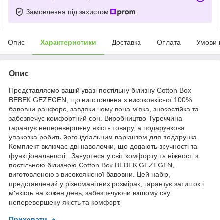
Замовлення під захистом
Опис
Характеристики
Доставка
Оплата
Умови 
Опис
Представляємо вашій увазі постільну білизну Cotton Box
BEBEK GEZEGEN, що виготовлена з високоякісної 100%
бавовни ранфорс, завдяки чому вона м'яка, зносостійка та
забезпечує комфортний сон. Виробництво Туреччина
гарантує неперевершену якість товару, а подарункова
упаковка робить його ідеальним варіантом для подарунка.
Комплект включає дві наволочки, що додають зручності та
функціональності.. Зануртеся у світ комфорту та ніжності з
постільною білизною Cotton Box BEBEK GEZEGEN,
виготовленою з високоякісної бавовни. Цей набір,
представлений у різноманітних розмірах, гарантує затишок і
м'якість на кожен день, забезпечуючи вашому сну
неперевершену якість та комфорт.
Приховати