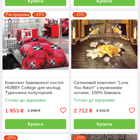
Купити
Купити
Распродажа
–15%
–15%
Комплект бавовняної постілі
Сатиновий комплект "Love
HOBBY College для молоді,
You Аматі" з музичними
Туреччина полуторний,
нотами, 100% бавовна
червоний
полуторний
Готово до відправки
Готово до відправки
1 953
2 712
₴
₴
2 298 ₴
3 191 ₴
Купити
Купити
–15%
–15%