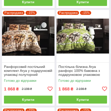
Купити
Купити
Распродажа
–15%
Распродажа
–15%
Ранфорсовий постільний
Постільна білизна Arya
комплект Arya у подарунковій
ранфорс 100% бавовна з
упаковці полуторний
подарунковою упаковкою
полуторний
Готово до відправки
Готово до відправки
1 868
1 868
₴
₴
2 198 ₴
2 198 ₴
Купити
Купити
Распродажа
–15%
Распродажа
–15%