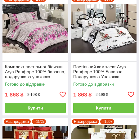
Комплект постільної білизни
Постільний комплект Arya
Arya Ранфорс 100% бавовна,
Ранфорс 100% Бавовна
подарункова упаковка
Подарункова Упаковка
полуторний
полуторний
Готово до відправки
Готово до відправки
1 868
1 868
₴
₴
2 198 ₴
2 198 ₴
Купити
Купити
Распродажа
–15%
Распродажа
–15%