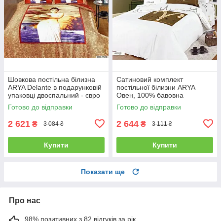
Шовкова постільна білизна
Сатиновий комплект
ARYA Delante в подарунковій
постільної білизни ARYA
упаковці двоспальний - євро
Овен, 100% бавовна
полуторний
Готово до відправки
Готово до відправки
2 621
2 644
₴
₴
3 084 ₴
3 111 ₴
Купити
Купити
Показати ще
Про нас
98% позитивних з 82 відгуків за рік