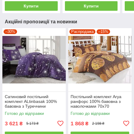
Купити
Купити
Акційні пропозиції та новинки
–30%
Распродажа
–15%
Сатиновий постільний
Постільний комплект Arya
комплект ALtinbasak 100%
ранфорс 100% бавовна з
бавовна з Туреччини
наволочками 70x70
двоспальний - євро
полуторний
Готово до відправки
Готово до відправки
3 621
1 868
₴
₴
5 173 ₴
2 198 ₴