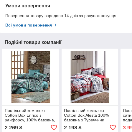
Умови повернення
Повернення товару впродовж 14 днів за рахунок покупця
Всі умови повернення
Подібні товари компанії
Постільний комплект
Постільний комплект
Пост
Cotton Box Enrico з
Cotton Box Alesta 100%
сати
ранфорсу, 100% бавовна,
бавовна з Туреччини
пода
Туреччина двоспальний -
двоспальний - євро
Туре
2 269
2 198
3 9
₴
₴
євро
євро