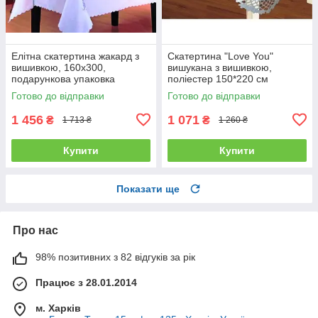
Елітна скатертина жакард з
Скатертина "Love You"
вишивкою, 160х300,
вишукана з вишивкою,
подарункова упаковка
поліестер 150*220 см
160*300
150*220
Готово до відправки
Готово до відправки
1 456
1 071
₴
₴
1 713 ₴
1 260 ₴
Купити
Купити
Показати ще
Про нас
98% позитивних з 82 відгуків за рік
Працює з 28.01.2014
м. Харків