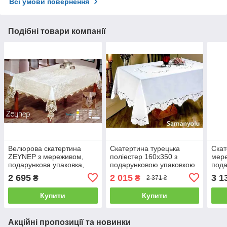
Всі умови повернення
Подібні товари компанії
Велюрова скатертина
Скатертина турецька
Скат
ZEYNEP з мереживом,
поліестер 160x350 з
мер
подарункова упаковка,
подарунковою упаковкою
пода
160х220 160*300
160*350
160
2 695
2 015
3 1
₴
₴
2 371 ₴
Купити
Купити
Акційні пропозиції та новинки