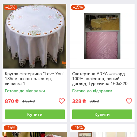
–15%
–15%
Кругла скатертина "Love You"
Скатертина ARYA жаккард
135см, шовк-поліестер,
100% поліестер, легкий
вишивка 1
догляд, Туреччина 160x220
Готово до відправки
Готово до відправки
870
328
₴
₴
1 024 ₴
386 ₴
Купити
Купити
–15%
–15%