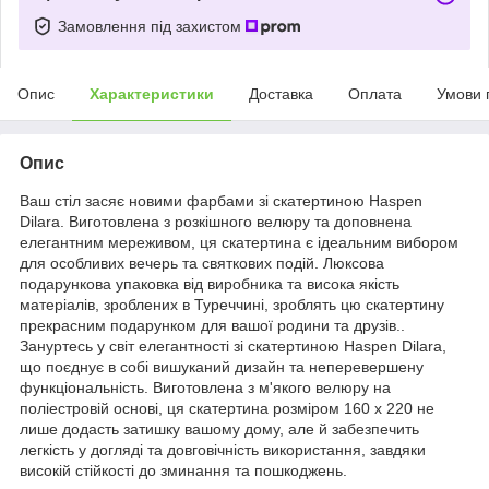
Замовлення під захистом
Опис
Характеристики
Доставка
Оплата
Умови 
Опис
Ваш стіл засяє новими фарбами зі скатертиною Haspen
Dilara. Виготовлена з розкішного велюру та доповнена
елегантним мереживом, ця скатертина є ідеальним вибором
для особливих вечерь та святкових подій. Люксова
подарункова упаковка від виробника та висока якість
матеріалів, зроблених в Туреччині, зроблять цю скатертину
прекрасним подарунком для вашої родини та друзів..
Зануртесь у світ елегантності зі скатертиною Haspen Dilara,
що поєднує в собі вишуканий дизайн та неперевершену
функціональність. Виготовлена з м'якого велюру на
поліестровій основі, ця скатертина розміром 160 х 220 не
лише додасть затишку вашому дому, але й забезпечить
легкість у догляді та довговічність використання, завдяки
високій стійкості до зминання та пошкоджень.