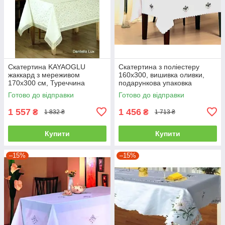
Скатертина KAYAOGLU
Скатертина з поліестеру
жаккард з мереживом
160х300, вишивка оливки,
170х300 см, Туреччина
подарункова упаковка
170*300
160*300
Готово до відправки
Готово до відправки
1 557
1 456
₴
₴
1 832 ₴
1 713 ₴
Купити
Купити
–15%
–15%