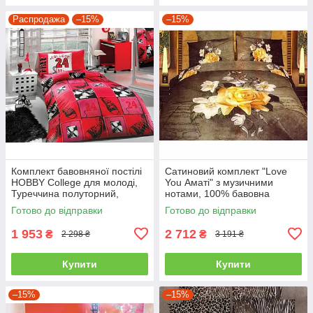
Распродажа
–15%
–15%
Комплект бавовняної постілі
Сатиновий комплект "Love
HOBBY College для молоді,
You Аматі" з музичними
Туреччина полуторний,
нотами, 100% бавовна
червоний
полуторний
Готово до відправки
Готово до відправки
1 953
2 712
₴
₴
2 298 ₴
3 191 ₴
Купити
Купити
–15%
–15%