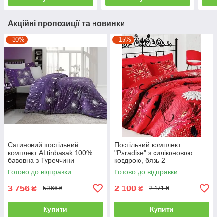
Акційні пропозиції та новинки
–30%
–15%
Сатиновий постільний
Постільний комплект
комплект ALtinbasak 100%
"Paradise" з силіконовою
бавовна з Туреччини
ковдрою, бязь 2
двоспальний - євро
Готово до відправки
Готово до відправки
3 756
2 100
₴
₴
5 366 ₴
2 471 ₴
Купити
Купити