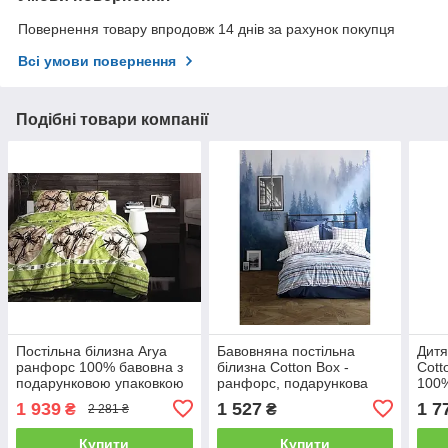
Повернення товару впродовж 14 днів за рахунок покупця
Всі умови повернення
Подібні товари компанії
Постільна білизна Arya
Бавовняна постільна
Дитя
ранфорс 100% бавовна з
білизна Cotton Box -
Cott
подарунковою упаковкою
ранфорс, подарункова
100%
полуторний
упаковка полуторний
пода
1 939
1 527
1 7
₴
₴
2 281 ₴
пол
Купити
Купити