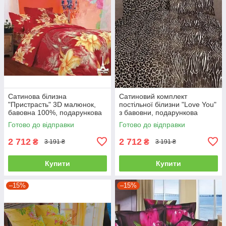
Сатинова білизна
Сатиновий комплект
"Пристрасть" 3D малюнок,
постільної білизни "Love You"
бавовна 100%, подарункова
з бавовни, подарункова
упаковка полуторний
упаковка полуторний
Готово до відправки
Готово до відправки
2 712
2 712
₴
₴
3 191 ₴
3 191 ₴
Купити
Купити
–15%
–15%