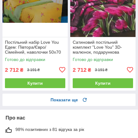
Постільний набір Love You
Сатиновий постільний
Едем: Півтора/Євро/
комплект "Love You" 3D-
Сімейний, наволочки 50x70
малюнок, подарункова
полуторний
упаковка полуторний
Готово до відправки
Готово до відправки
2 712
2 712
₴
₴
3 191 ₴
3 191 ₴
Купити
Купити
Показати ще
Про нас
98% позитивних з 81 відгука за рік