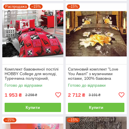
Распродажа
–15%
–15%
Комплект бавовняної постілі
Сатиновий комплект "Love
HOBBY College для молоді,
You Аматі" з музичними
Туреччина полуторний,
нотами, 100% бавовна
червоний
полуторний
Готово до відправки
Готово до відправки
1 953
2 712
₴
₴
2 298 ₴
3 191 ₴
Купити
Купити
–15%
–15%