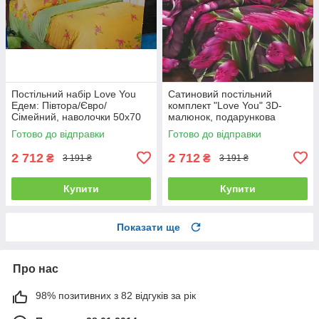
Постільний набір Love You
Сатиновий постільний
Едем: Півтора/Євро/
комплект "Love You" 3D-
Сімейний, наволочки 50x70
малюнок, подарункова
полуторний
упаковка полуторний
Готово до відправки
Готово до відправки
2 712
2 712
₴
₴
3 191 ₴
3 191 ₴
Купити
Купити
Показати ще
Про нас
98% позитивних з 82 відгуків за рік