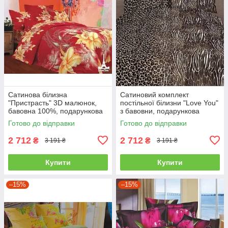
Сатинова білизна
Сатиновий комплект
"Пристрасть" 3D малюнок,
постільної білизни "Love You"
бавовна 100%, подарункова
з бавовни, подарункова
упаковка полуторний
упаковка полуторний
Готово до відправки
Готово до відправки
2 712
2 712
₴
₴
3 191 ₴
3 191 ₴
Купити
Купити
–15%
–15%