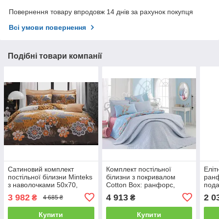
Повернення товару впродовж 14 днів за рахунок покупця
Всі умови повернення
Подібні товари компанії
Сатиновий комплект
Комплект постільної
Еліт
постільної білизни Minteks
білизни з покривалом
ранф
з наволочками 50x70,
Cotton Box: ранфорс,
пода
подарункова упаковка
подарункова упаковка
двос
3 982
4 913
2 0
₴
₴
4 685 ₴
євро- 4 наволочки
євро- 4 наволочки
Купити
Купити