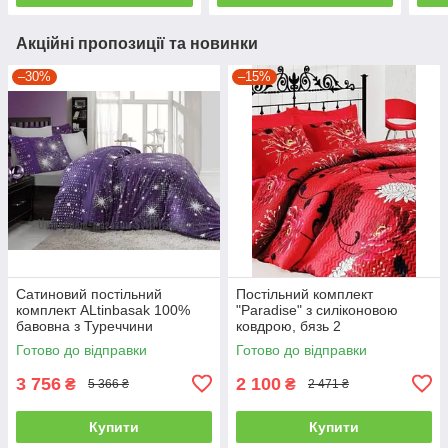
Акційні пропозиції та новинки
–30%
–15%
Сатиновий постільний
Постільний комплект
комплект ALtinbasak 100%
"Paradise" з силіконовою
бавовна з Туреччини
ковдрою, бязь 2
двоспальний - євро
Готово до відправки
Готово до відправки
3 756
2 100
₴
₴
5 366 ₴
2 471 ₴
Купити
Купити