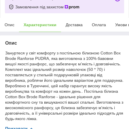
Замовлення під захистом
Опис
Характеристики
Доставка
Оплата
Умови 
Опис
Зануртеся у світ комфорту з постільною білизною Cotton Box
Brode Ranforse PUDRA, яка виготовлена з 100% бавовни
вищої якості ранфорс, що забезпечує м'якість і довговічність.
Комплект має ідеальний розмір наволочок (50 * 70) і
поставляється у стильній подарунковій упаковці від
виробника, роблячи його ідеальним варіантом для подарунка.
Вироблено в Туреччині, цей набір гарантує високу якість
виробництва та комфорт на кожен день.. Постільна білизна
Cotton Box Brode Ranforse - ідеальне рішення для
комфортного сну та вишуканості вашої спальні. Виготовлена з
високоякісного ранфорсу, ця білизна забезпечує м'якість і
довговічність, а її універсальні розміри ідеально підходять для
будь-якого ліжка.
Приховати