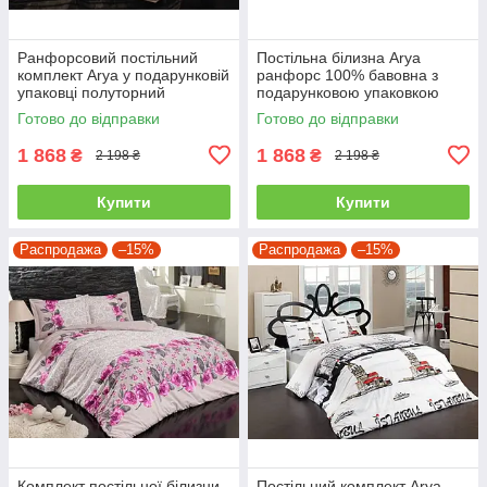
Ранфорсовий постільний
Постільна білизна Arya
комплект Arya у подарунковій
ранфорс 100% бавовна з
упаковці полуторний
подарунковою упаковкою
полуторний
Готово до відправки
Готово до відправки
1 868
1 868
₴
₴
2 198 ₴
2 198 ₴
Купити
Купити
Распродажа
–15%
Распродажа
–15%
Комплект постільної білизни
Постільний комплект Arya