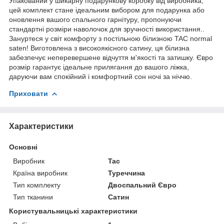
Упакований у шикарну подарункову коробку від виробника,
цей комплект стане ідеальним вибором для подарунка або
оновлення вашого спального гарнітуру, пропонуючи
стандартні розміри наволочок для зручності використання..
Зануртеся у світ комфорту з постільною білизною TAC normal
saten! Виготовлена з високоякісного сатину, ця білизна
забезпечує неперевершене відчуття м'якості та затишку. Євро
розмір гарантує ідеальне прилягання до вашого ліжка,
даруючи вам спокійний і комфортний сон ночі за ніччю.
Приховати
Характеристики
Основні
Виробник
Tac
Країна виробник
Туреччина
Тип комплекту
Двоспальний Євро
Тип тканини
Сатин
Користувальницькі характеристики