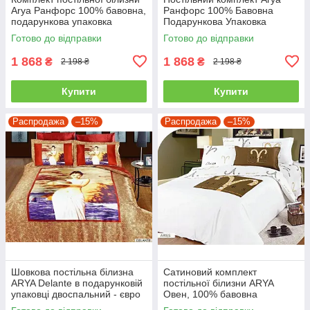
Arya Ранфорс 100% бавовна,
Ранфорс 100% Бавовна
подарункова упаковка
Подарункова Упаковка
полуторний
полуторний
Готово до відправки
Готово до відправки
1 868
1 868
₴
₴
2 198 ₴
2 198 ₴
Купити
Купити
Распродажа
–15%
Распродажа
–15%
Шовкова постільна білизна
Сатиновий комплект
ARYA Delante в подарунковій
постільної білизни ARYA
упаковці двоспальний - євро
Овен, 100% бавовна
полуторний