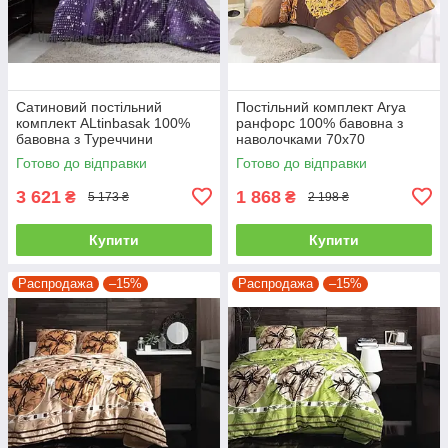
Сатиновий постільний
Постільний комплект Arya
комплект ALtinbasak 100%
ранфорс 100% бавовна з
бавовна з Туреччини
наволочками 70x70
двоспальний - євро
полуторний
Готово до відправки
Готово до відправки
3 621
1 868
₴
₴
5 173 ₴
2 198 ₴
Купити
Купити
Распродажа
–15%
Распродажа
–15%