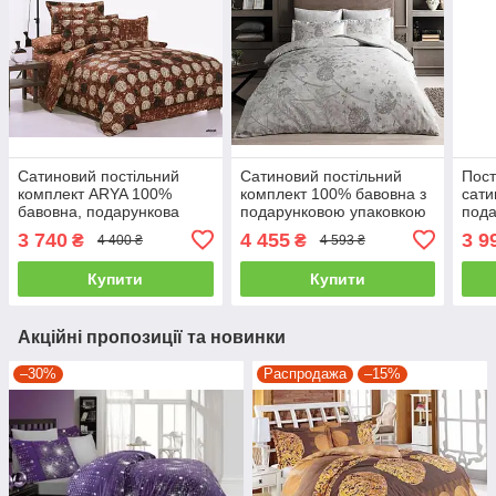
Сатиновий постільний
Сатиновий постільний
Пост
комплект ARYA 100%
комплект 100% бавовна з
сати
бавовна, подарункова
подарунковою упаковкою
пода
упаковка двоспальний -
двоспальний - євро
Туре
3 740
4 455
3 9
₴
₴
4 400 ₴
4 593 ₴
євро
євро
Купити
Купити
Акційні пропозиції та новинки
–30%
Распродажа
–15%