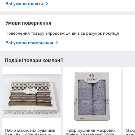
Всі умови оплати
Умови повернення
Повернення товару впродовж 14 днів за рахунок покупця
Всі умови повернення
Подібні товари компанії
Набір махрових рушників
Набір рушників махрових
Махр
Soft Life, 100% бавовна,
"Елітний Комфорт" 100%
дель