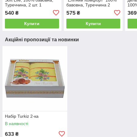
Туреччина, 2 шт. 1
бавовна, Туреччина 2
100%
70*1
540
575
369
₴
₴
Купити
Купити
Акційні пропозиції та новинки
Набір Turkiz 2-ка
В наявності
633
₴