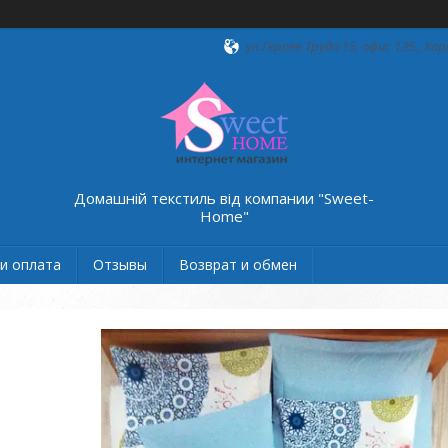
ул.Героев Труда 15, офис 135., Хар
Домашній текстиль від компании "Sweet-
Home"
и оплата
Отзывы
Возврат и обмен