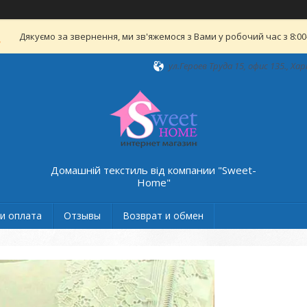
Дякуємо за звернення, ми зв'яжемося з Вами у робочий час з 8:00-
ул.Героев Труда 15, офис 135., Хар
Домашній текстиль від компании "Sweet-
Home"
и оплата
Отзывы
Возврат и обмен