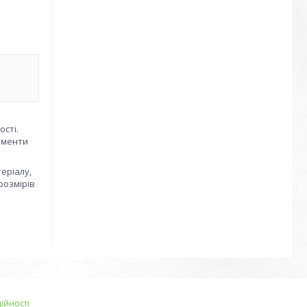
ості.
лементи
еріалу,
розмірів
ійності