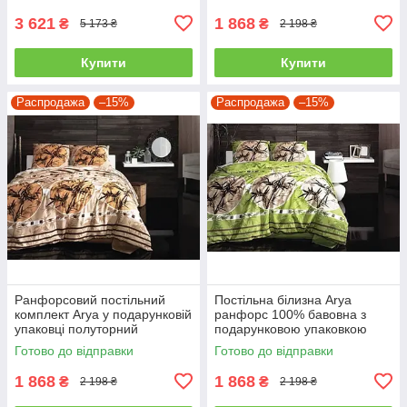
3 621
1 868
₴
₴
5 173 ₴
2 198 ₴
Купити
Купити
Распродажа
–15%
Распродажа
–15%
Ранфорсовий постільний
Постільна білизна Arya
комплект Arya у подарунковій
ранфорс 100% бавовна з
упаковці полуторний
подарунковою упаковкою
полуторний
Готово до відправки
Готово до відправки
1 868
1 868
₴
₴
2 198 ₴
2 198 ₴