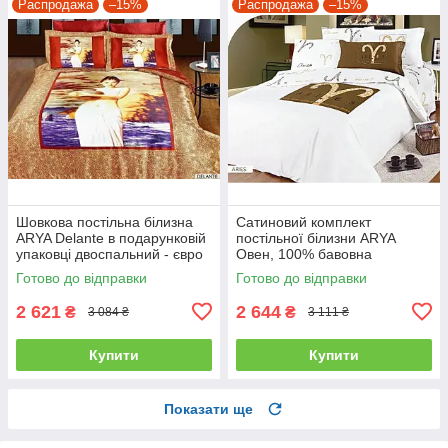
Распродажа
–15%
Распродажа
–15%
Шовкова постільна білизна
Сатиновий комплект
ARYA Delante в подарунковій
постільної білизни ARYA
упаковці двоспальний - євро
Овен, 100% бавовна
полуторний
Готово до відправки
Готово до відправки
2 621
2 644
₴
₴
3 084 ₴
3 111 ₴
Купити
Купити
Показати ще