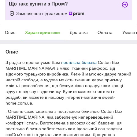
Що таке купити з Пром?
Замовлення під захистом
Опис
Характеристики
Доставка
Оплата
Умови 
Опис
З радістю пропонуємо Вам
постільна білизна
Cotton Box
MARİTİME MARİNA MAVİ з мякої тканини ранфорс, від
відомого турецького виробника. Легкий малюнок дарує гарний
настрій свободи, а чудова мякість тканини дарує приємну
млість і розслаблення, що безсумнівно подарує вам кращі
відчуття від сну і відпочинку. Купити комплект оптом і в
роздріб, ви можете в нашому інтернет-магазині sweet-
home.com.ua.
. Оновіть свою спальню з постільною білизною Cotton Box
MARİTİME MARİNA, яка забезпечує неперевершений
комфорт і стиль. Виготовлена з високоякісної бавовни, ця
постільна білизна забезпечить вам ідеальний сон завдяки
своїй м'якості та дихальним властивостям. Доступна в