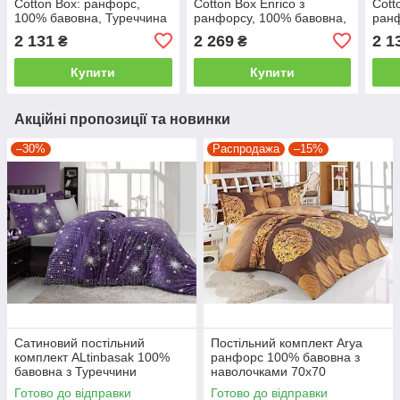
Cotton Box: ранфорс,
Cotton Box Enrico з
Cott
100% бавовна, Туреччина
ранфорсу, 100% бавовна,
ранф
двоспальний - євро
Туреччина двоспальний -
двос
2 131
2 269
2 1
₴
₴
євро
Купити
Купити
Акційні пропозиції та новинки
–30%
Распродажа
–15%
Сатиновий постільний
Постільний комплект Arya
комплект ALtinbasak 100%
ранфорс 100% бавовна з
бавовна з Туреччини
наволочками 70x70
двоспальний - євро
полуторний
Готово до відправки
Готово до відправки