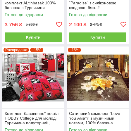
комплект ALtinbasak 100%
"Paradise" з силіконовою
бавовна з Туреччини
ковдрою, бязь 2
двоспальний - євро
Готово до відправки
Готово до відправки
3 756
2 100
₴
₴
5 366 ₴
2 471 ₴
Купити
Купити
Распродажа
–15%
–15%
Комплект бавовняної постілі
Сатиновий комплект "Love
HOBBY College для молоді,
You Аматі" з музичними
Туреччина полуторний,
нотами, 100% бавовна
червоний
полуторний
Готово до відправки
Готово до відправки