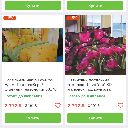
Купити
Купити
–15%
–15%
Постільний набір Love You
Сатиновий постільний
Едем: Півтора/Євро/
комплект "Love You" 3D-
Сімейний, наволочки 50x70
малюнок, подарункова
полуторний
упаковка полуторний
Готово до відправки
Готово до відправки
2 712
2 712
₴
₴
3 191 ₴
3 191 ₴
Купити
Купити