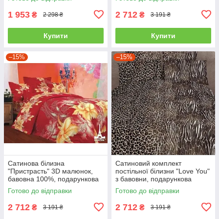
1 953
2 712
₴
₴
2 298 ₴
3 191 ₴
Купити
Купити
–15%
–15%
Сатинова білизна
Сатиновий комплект
"Пристрасть" 3D малюнок,
постільної білизни "Love You"
бавовна 100%, подарункова
з бавовни, подарункова
упаковка полуторний
упаковка полуторний
Готово до відправки
Готово до відправки
2 712
2 712
₴
₴
3 191 ₴
3 191 ₴