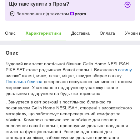
Що таке купити з Пром?
Замовлення під захистом
Опис
Характеристики
Доставка
Оплата
Умови 
Опис
Чудовий комплект постільної білизни Gelin Home NESLISAH
PIKE SET стане родзинкою Вашої спальні. Виконано з
сатину
високої якості, мяке, легке, міцне, швидко вбирає вологу.
Постільна білизна
декоровано вишуканою вишивкою і тонким
мереживом. Упаковано в подарункову упаковку і стане
ідеальним подарунком на будь-яке торжество.
. Зануртеся в світ розкоші з постільною білизною та
покривалом Gelin Home NESLISAH, створені з високоякісного
матеріалу, що забезпечує неперевершений комфорт та
м'якість. Комплект включає все необхідне для повного
оновлення вашої спальні, пропонуючи ідеальне поєднання
стилю та функціональності. Розміри адаптовані для
стандартних ліжок, забезпечуючи ідеальне прилягання.