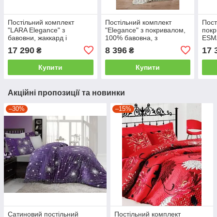
Постільний комплект
Постільний комплект
Пост
"LARA Elegance" з
"Elegance" з покривалом,
покр
бавовни, жаккард і
100% бавовна, з
ESMA
мереживо Розовый,
мереживом двоспальний -
жакк
17 290
8 396
17 
₴
₴
двоспальний - євро,
євро, 250x260
євро
240*260
Купити
Купити
Акційні пропозиції та новинки
–30%
–15%
Сатиновий постільний
Постільний комплект