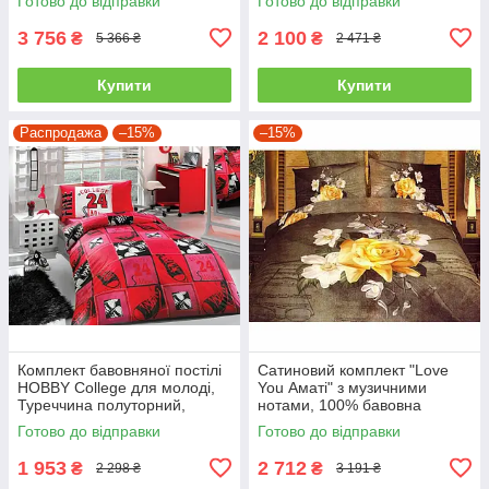
Готово до відправки
Готово до відправки
3 756
2 100
₴
₴
5 366 ₴
2 471 ₴
Купити
Купити
Распродажа
–15%
–15%
Комплект бавовняної постілі
Сатиновий комплект "Love
HOBBY College для молоді,
You Аматі" з музичними
Туреччина полуторний,
нотами, 100% бавовна
червоний
полуторний
Готово до відправки
Готово до відправки
1 953
2 712
₴
₴
2 298 ₴
3 191 ₴