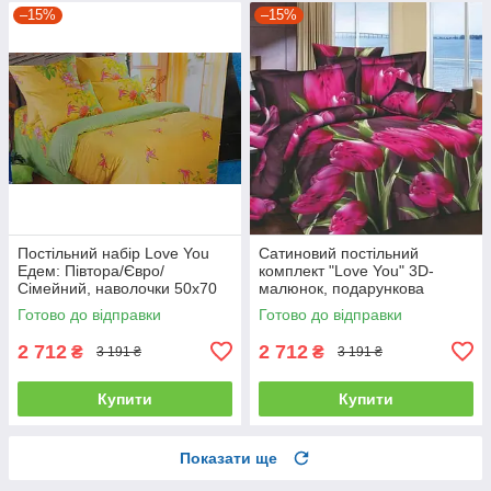
–15%
–15%
Постільний набір Love You
Сатиновий постільний
Едем: Півтора/Євро/
комплект "Love You" 3D-
Сімейний, наволочки 50x70
малюнок, подарункова
полуторний
упаковка полуторний
Готово до відправки
Готово до відправки
2 712
2 712
₴
₴
3 191 ₴
3 191 ₴
Купити
Купити
Показати ще