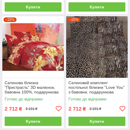
Купити
Купити
–15%
–15%
Сатинова білизна
Сатиновий комплект
"Пристрасть" 3D малюнок,
постільної білизни "Love You"
бавовна 100%, подарункова
з бавовни, подарункова
упаковка полуторний
упаковка полуторний
Готово до відправки
Готово до відправки
2 712
2 712
₴
₴
3 191 ₴
3 191 ₴
Купити
Купити