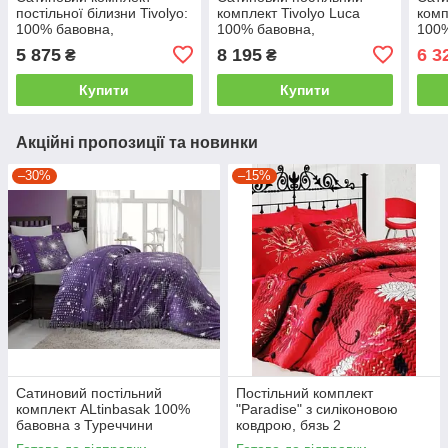
постільної білизни Tivolyo:
комплект Tivolyo Luca
комп
100% бавовна,
100% бавовна,
100%
подарункова упаковка
подарункова упаковка
виши
5 875
8 195
6 3
₴
₴
двоспальний - євро
двоспальний - євро
євро
Купити
Купити
Акційні пропозиції та новинки
–30%
–15%
Сатиновий постільний
Постільний комплект
комплект ALtinbasak 100%
"Paradise" з силіконовою
бавовна з Туреччини
ковдрою, бязь 2
двоспальний - євро