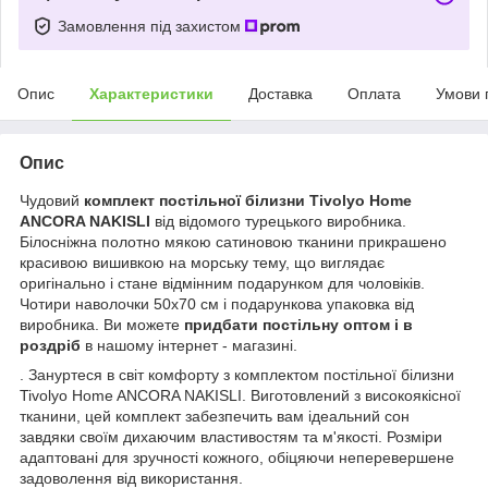
Замовлення під захистом
Опис
Характеристики
Доставка
Оплата
Умови 
Опис
Чудовий
комплект постільної білизни Tivolyo Home
ANCORA NAKISLI
від відомого турецького виробника.
Білосніжна полотно мякою сатиновою тканини прикрашено
красивою вишивкою на морську тему, що виглядає
оригінально і стане відмінним подарунком для чоловіків.
Чотири наволочки 50х70 см і подарункова упаковка від
виробника. Ви можете
придбати постільну оптом і в
роздріб
в нашому інтернет - магазині.
. Зануртеся в світ комфорту з комплектом постільної білизни
Tivolyo Home ANCORA NAKISLI. Виготовлений з високоякісної
тканини, цей комплект забезпечить вам ідеальний сон
завдяки своїм дихаючим властивостям та м'якості. Розміри
адаптовані для зручності кожного, обіцяючи неперевершене
задоволення від використання.