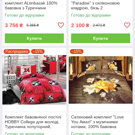
комплект ALtinbasak 100%
"Paradise" з силіконовою
бавовна з Туреччини
ковдрою, бязь 2
двоспальний - євро
Готово до відправки
Готово до відправки
3 756
2 100
₴
₴
5 366 ₴
2 471 ₴
Купити
Купити
Распродажа
–15%
–15%
Комплект бавовняної постілі
Сатиновий комплект "Love
HOBBY College для молоді,
You Аматі" з музичними
Туреччина полуторний,
нотами, 100% бавовна
червоний
полуторний
Готово до відправки
Готово до відправки