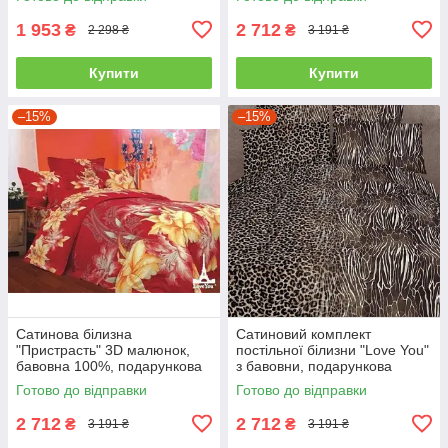
1 953
2 712
₴
₴
2 298 ₴
3 191 ₴
Купити
Купити
–15%
–15%
Сатинова білизна
Сатиновий комплект
"Пристрасть" 3D малюнок,
постільної білизни "Love You"
бавовна 100%, подарункова
з бавовни, подарункова
упаковка полуторний
упаковка полуторний
Готово до відправки
Готово до відправки
2 712
2 712
₴
₴
3 191 ₴
3 191 ₴