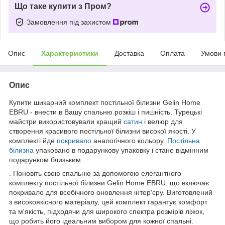
Що таке купити з Пром?
Замовлення під захистом
Опис
Характеристики
Доставка
Оплата
Умови 
Опис
Купити шикарний комплект постільної білизни Gelin Home
EBRU - внести в Вашу спальню розкіш і пишність. Турецькі
майстри використовували кращий
сатин
і велюр для
створення красивого постільної білизни високої якості. У
комплекті йде
покривало
аналогічного кольору.
Постільна
білизна
упаковано в подарункову упаковку і стане відмінним
подарунком близьким.
. Поновіть свою спальню за допомогою елегантного
комплекту постільної білизни Gelin Home EBRU, що включає
покривало для всебічного оновлення інтер'єру. Виготовлений
з високоякісного матеріалу, цей комплект гарантує комфорт
та м'якість, підходячи для широкого спектра розмірів ліжок,
що робить його ідеальним вибором для кожної спальні.