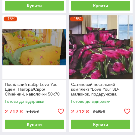
Купити
Купити
–15%
–15%
Постільний набір Love You
Сатиновий постільний
Едем: Півтора/Євро/
комплект "Love You" 3D-
Сімейний, наволочки 50x70
малюнок, подарункова
полуторний
упаковка полуторний
Готово до відправки
Готово до відправки
2 712
2 712
₴
₴
3 191 ₴
3 191 ₴
Купити
Купити