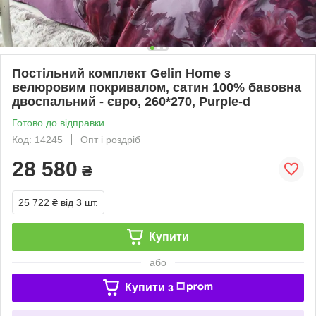
Постільний комплект Gelin Home з
велюровим покривалом, сатин 100% бавовна
двоспальний - євро, 260*270, Purple-d
Готово до відправки
Код: 14245
Опт і роздріб
28 580
₴
25 722 ₴
від 3 шт.
Купити
або
Купити з