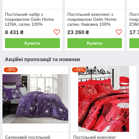
Постільний набір з
Постільний комплект з
Пост
покривалом Gelin Home
покривалом Gelin Home:
покр
LENA, сатин 100%
сатин, бавовна 100%
ESMA
бавовна двоспальний -
двоспальний - євро,
жакк
8 431
23 260
17 
₴
₴
євро
рожевий
євро
Купити
Купити
Акційні пропозиції та новинки
–30%
–15%
Сатиновий постільний
Постільний комплект