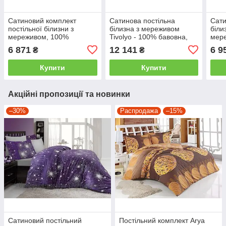
Сатиновий комплект
Сатинова постільна
Сати
постільної білизни з
білизна з мереживом
біли
мереживом, 100%
Tivolyo - 100% бавовна,
мере
бавовна, Туреччина
Туреччина двоспальний -
двос
6 871
12 141
6 9
₴
₴
двоспальний - євро,
євро, Бежевый
бежевий
Купити
Купити
Акційні пропозиції та новинки
–30%
Распродажа
–15%
Сатиновий постільний
Постільний комплект Arya