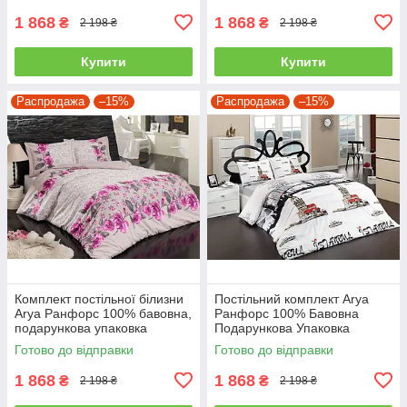
1 868
1 868
₴
₴
2 198 ₴
2 198 ₴
Купити
Купити
Распродажа
–15%
Распродажа
–15%
Комплект постільної білизни
Постільний комплект Arya
Arya Ранфорс 100% бавовна,
Ранфорс 100% Бавовна
подарункова упаковка
Подарункова Упаковка
полуторний
полуторний
Готово до відправки
Готово до відправки
1 868
1 868
₴
₴
2 198 ₴
2 198 ₴