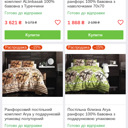
комплект ALtinbasak 100%
ранфорс 100% бавовна з
бавовна з Туреччини
наволочками 70x70
двоспальний - євро
полуторний
Готово до відправки
Готово до відправки
3 621
1 868
₴
₴
5 173 ₴
2 198 ₴
Купити
Купити
Распродажа
–15%
Распродажа
–15%
Ранфорсовий постільний
Постільна білизна Arya
комплект Arya у подарунковій
ранфорс 100% бавовна з
упаковці полуторний
подарунковою упаковкою
полуторний
Готово до відправки
Готово до відправки