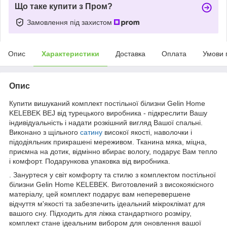
Що таке купити з Пром?
Замовлення під захистом
Опис
Характеристики
Доставка
Оплата
Умови 
Опис
Купити вишуканий комплект постільної білизни Gelin Home
KELEBEK BEJ від турецького виробника - підкреслити Вашу
індивідуальність і надати розкішний вигляд Вашої спальні.
Виконано з щільного
сатину
високої якості, наволочки і
підодіяльник прикрашені мереживом. Тканина мяка, міцна,
приємна на дотик, відмінно вбирає вологу, подарує Вам тепло
і комфорт. Подарункова упаковка від виробника.
. Зануртеся у світ комфорту та стилю з комплектом постільної
білизни Gelin Home KELEBEK. Виготовлений з високоякісного
матеріалу, цей комплект подарує вам неперевершене
відчуття м'якості та забезпечить ідеальний мікроклімат для
вашого сну. Підходить для ліжка стандартного розміру,
комплект стане ідеальним вибором для оновлення вашої