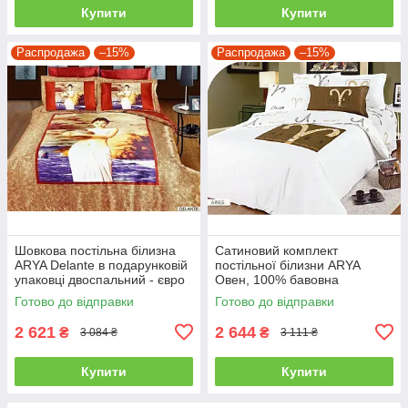
Купити
Купити
Распродажа
–15%
Распродажа
–15%
Шовкова постільна білизна
Сатиновий комплект
ARYA Delante в подарунковій
постільної білизни ARYA
упаковці двоспальний - євро
Овен, 100% бавовна
полуторний
Готово до відправки
Готово до відправки
2 621
2 644
₴
₴
3 084 ₴
3 111 ₴
Купити
Купити