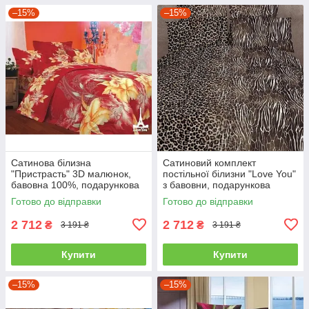
–15%
–15%
Сатинова білизна
Сатиновий комплект
"Пристрасть" 3D малюнок,
постільної білизни "Love You"
бавовна 100%, подарункова
з бавовни, подарункова
упаковка полуторний
упаковка полуторний
Готово до відправки
Готово до відправки
2 712
2 712
₴
₴
3 191 ₴
3 191 ₴
Купити
Купити
–15%
–15%