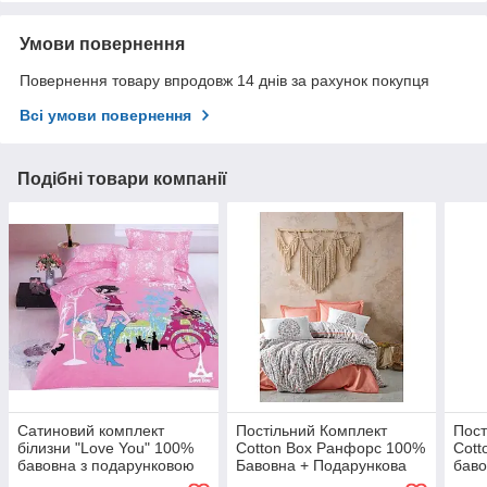
Умови повернення
Повернення товару впродовж 14 днів за рахунок покупця
Всі умови повернення
Подібні товари компанії
Сатиновий комплект
Постільний Комплект
Пост
білизни "Love You" 100%
Cotton Box Ранфорс 100%
Cott
бавовна з подарунковою
Бавовна + Подарункова
баво
упаковкою двоспальний -
Упаковка двоспальний -
упак