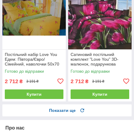
Постільний набір Love You
Сатиновий постільний
Едем: Півтора/Євро/
комплект "Love You" 3D-
Сімейний, наволочки 50x70
малюнок, подарункова
полуторний
упаковка полуторний
Готово до відправки
Готово до відправки
2 712
2 712
₴
₴
3 191 ₴
3 191 ₴
Купити
Купити
Показати ще
Про нас