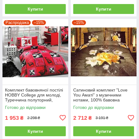
Купити
Купити
Распродажа
–15%
–15%
Комплект бавовняної постілі
Сатиновий комплект "Love
HOBBY College для молоді,
You Аматі" з музичними
Туреччина полуторний,
нотами, 100% бавовна
червоний
полуторний
Готово до відправки
Готово до відправки
1 953
2 712
₴
₴
2 298 ₴
3 191 ₴
Купити
Купити