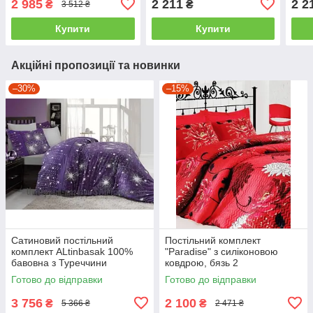
2 985
2 211
2 2
₴
₴
3 512 ₴
євро
євро
євро
Купити
Купити
Акційні пропозиції та новинки
–30%
–15%
Сатиновий постільний
Постільний комплект
комплект ALtinbasak 100%
"Paradise" з силіконовою
бавовна з Туреччини
ковдрою, бязь 2
двоспальний - євро
Готово до відправки
Готово до відправки
3 756
2 100
₴
₴
5 366 ₴
2 471 ₴