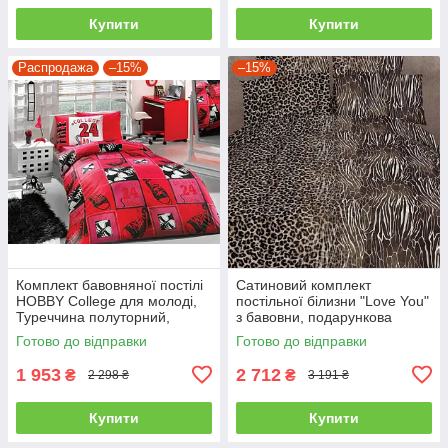
Купити
Купити
Распродажа
–15%
–15%
Комплект бавовняної постілі
Сатиновий комплект
HOBBY College для молоді,
постільної білизни "Love You"
Туреччина полуторний,
з бавовни, подарункова
червоний
упаковка полуторний
Готово до відправки
Готово до відправки
1 953
2 712
₴
₴
2 298 ₴
3 191 ₴
Купити
Купити