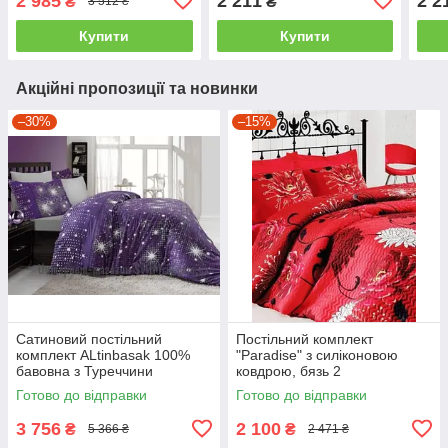
2 985
2 211
2 2
₴
₴
3 512 ₴
євро
євро
євро
Купити
Купити
Акційні пропозиції та новинки
–30%
–15%
Сатиновий постільний
Постільний комплект
комплект ALtinbasak 100%
"Paradise" з силіконовою
бавовна з Туреччини
ковдрою, бязь 2
двоспальний - євро
Готово до відправки
Готово до відправки
3 756
2 100
₴
₴
5 366 ₴
2 471 ₴