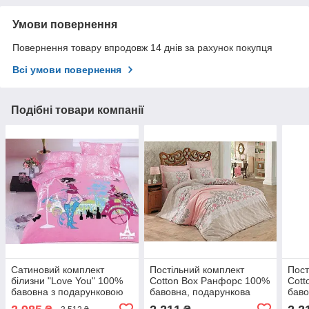
Умови повернення
Повернення товару впродовж 14 днів за рахунок покупця
Всі умови повернення
Подібні товари компанії
Сатиновий комплект
Постільний комплект
Пост
білизни "Love You" 100%
Cotton Box Ранфорс 100%
Cott
бавовна з подарунковою
бавовна, подарункова
баво
упаковкою двоспальний -
упаковка двоспальний -
упак