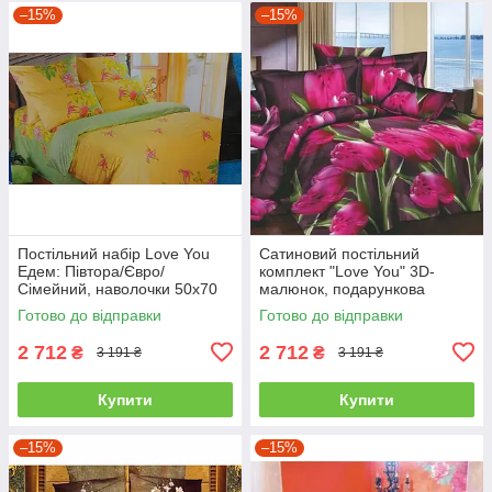
–15%
–15%
Постільний набір Love You
Сатиновий постільний
Едем: Півтора/Євро/
комплект "Love You" 3D-
Сімейний, наволочки 50x70
малюнок, подарункова
полуторний
упаковка полуторний
Готово до відправки
Готово до відправки
2 712
2 712
₴
₴
3 191 ₴
3 191 ₴
Купити
Купити
–15%
–15%