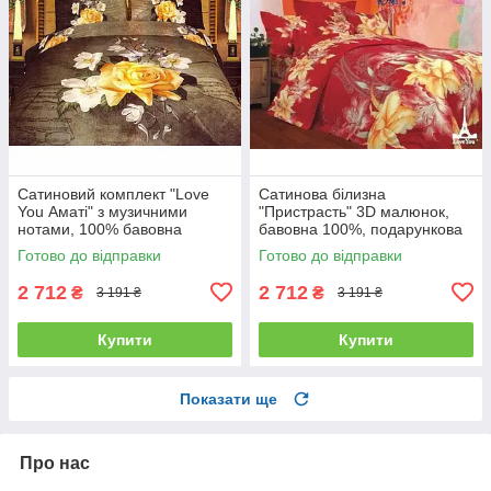
Сатиновий комплект "Love
Сатинова білизна
You Аматі" з музичними
"Пристрасть" 3D малюнок,
нотами, 100% бавовна
бавовна 100%, подарункова
полуторний
упаковка полуторний
Готово до відправки
Готово до відправки
2 712
2 712
₴
₴
3 191 ₴
3 191 ₴
Купити
Купити
Показати ще
Про нас