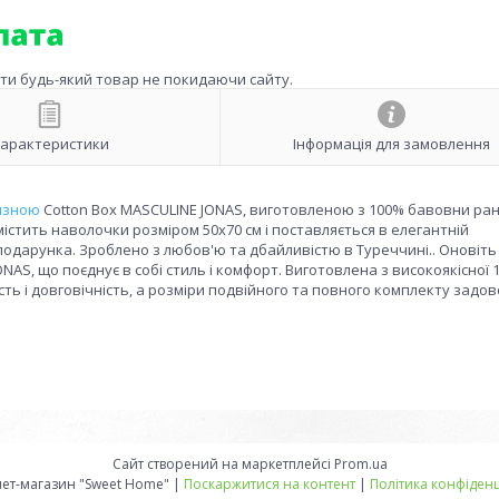
ити будь-який товар не покидаючи сайту.
арактеристики
Інформація для замовлення
изною
Cotton Box MASCULINE JONAS, виготовленою з 100% бавовни ра
істить наволочки розміром 50x70 см і поставляється в елегантній
подарунка. Зроблено з любов'ю та дбайливістю в Туреччині.. Оновіт
NAS, що поєднує в собі стиль і комфорт. Виготовлена з високоякісної 
ть і довговічність, а розміри подвійного та повного комплекту задо
Сайт створений на маркетплейсі
Prom.ua
Интернет-магазин "Sweet Home" |
Поскаржитися на контент
|
Політика конфіденц