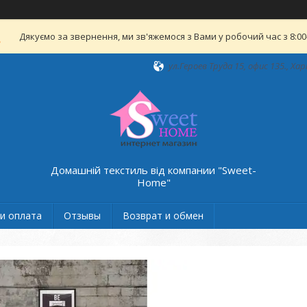
Дякуємо за звернення, ми зв'яжемося з Вами у робочий час з 8:00-
ул.Героев Труда 15, офис 135., Хар
Домашній текстиль від компании "Sweet-
Home"
и оплата
Отзывы
Возврат и обмен