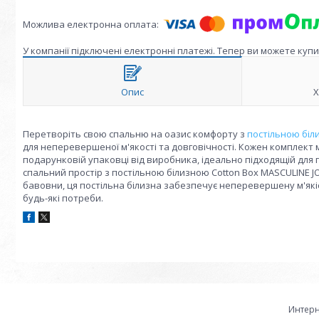
У компанії підключені електронні платежі. Тепер ви можете куп
Опис
Х
Перетворіть свою спальню на оазис комфорту з
постільною біл
для неперевершеної м'якості та довговічності. Кожен комплект м
подарунковій упаковці від виробника, ідеально підходящій для 
спальний простір з постільною білизною Cotton Box MASCULINE JO
бавовни, ця постільна білизна забезпечує неперевершену м'якіс
будь-які потреби.