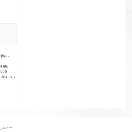
нфорс
ь ваш
100%
вольнять
ійності