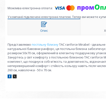
У компанії підключені електронні платежі. Тепер ви можете куп
Опис
Х
Представляємо
постільну білизну
TAC ranforce Mirabel - ідеальн
натуральної бавовни ранфорс, ця постільна білизна забезпечує
розміром 50x70 см, оформлений в елегантну подарункову упаков
Зануртесь у світ комфорту з постільною білизною TAC ranforce 
комплект, що поєднує в собі м'якість та довговічність, відзна
неперевершений комфорт і стійкість кольору навіть після численн
260 см, наволочка - 50 х 70 см.