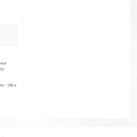
чки
у..
о - 180 х