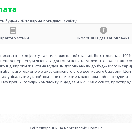
ити будь-який товар не покидаючи сайту.
арактеристики
Інформація для замовлення
е поєднання комфорту та стилю для вашої спальні. Виготовлена з 100%
 неперевершену м'якість та довговічність. Комплект включає наволо
ку від виробника, стане чудовим доповненням до будь-якого інтер'єр
Mirabel, виготовленою з високоякісного стовідсоткового бавовни. Цей
чається унікальним дизайном із витонченим малюнком, забезпечуючи
их прань. Розміри комплекту: підодіяльник - 160 х 220 см, простирадл
Сайт створений на маркетплейсі
Prom.ua