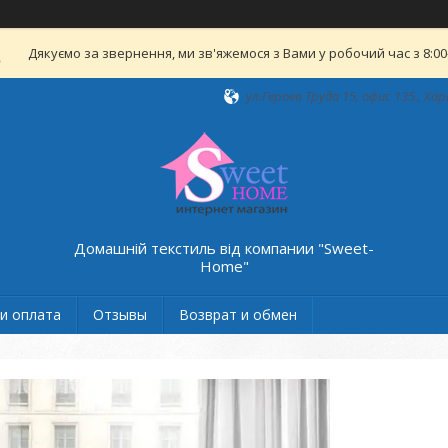
Дякуємо за звернення, ми зв'яжемося з Вами у робочий час з 8:00-
ул.Героев Труда 15, офис 135., Хар
Домашній текстиль від компании "Sweet-
Home"
и оплата
Отзывы
Возврат и обмен