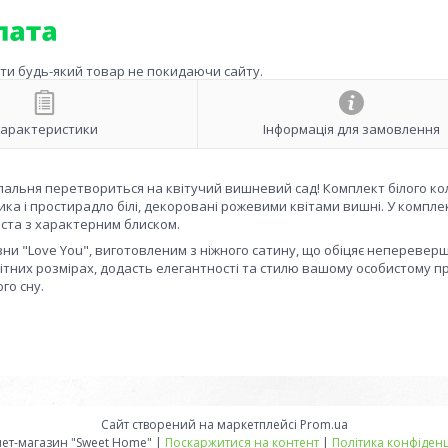
ити будь-який товар не покидаючи сайту.
арактеристики
Інформація для замовлення
спальня перетвориться на квітучий вишневий сад! Комплект білого ко
ка і простирадло білі, декоровані рожевими квітами вишні. У комплек
ста з характерним блиском.
изни "Love You", виготовленим з ніжного сатину, що обіцяє непереве
анітних розмірах, додасть елегантності та стилю вашому особистому п
го сну.
Сайт створений на маркетплейсі
Prom.ua
Интернет-магазин "Sweet Home" |
Поскаржитися на контент
|
Політика конфіденц