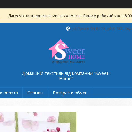
Дякуємо за звернення, ми зв'яжемося з Вами у робочий час з 8:00-
ул.Героев Труда 15, офис 135., Хар
Домашній текстиль від компании "Sweet-
Home"
и оплата
Отзывы
Возврат и обмен