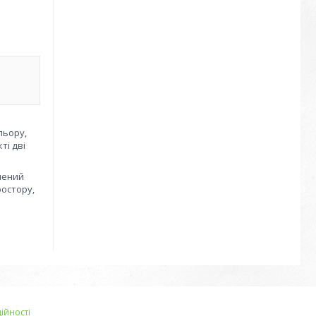
льору,
ті дві
ршений
ростору,
ійності