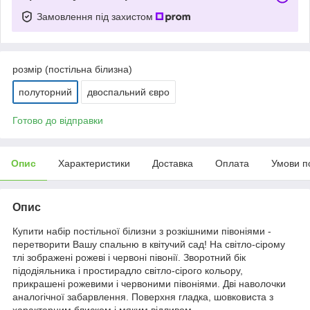
Замовлення під захистом
розмір (постільна білизна)
полуторний
двоспальний євро
Готово до відправки
Опис
Характеристики
Доставка
Оплата
Умови п
Опис
Купити набір постільної білизни з розкішними півоніями -
перетворити Вашу спальню в квітучий сад! На світло-сірому
тлі зображені рожеві і червоні півонії. Зворотний бік
підодіяльника і простирадло світло-сірого кольору,
прикрашені рожевими і червоними півоніями. Дві наволочки
аналогічної забарвлення. Поверхня гладка, шовковиста з
характерним блиском і мяким відливом.