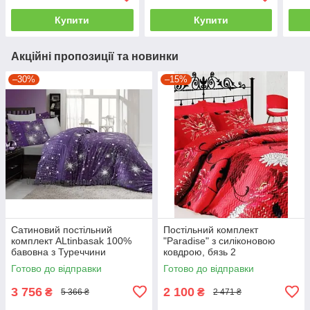
Купити
Купити
Акційні пропозиції та новинки
–30%
–15%
Сатиновий постільний
Постільний комплект
комплект ALtinbasak 100%
"Paradise" з силіконовою
бавовна з Туреччини
ковдрою, бязь 2
двоспальний - євро
Готово до відправки
Готово до відправки
3 756
2 100
₴
₴
5 366 ₴
2 471 ₴