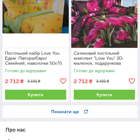
Постільний набір Love You
Сатиновий постільний
Едем: Півтора/Євро/
комплект "Love You" 3D-
Сімейний, наволочки 50x70
малюнок, подарункова
полуторний
упаковка полуторний
Готово до відправки
Готово до відправки
2 712
2 712
₴
₴
3 191 ₴
3 191 ₴
Купити
Купити
Показати ще
Про нас