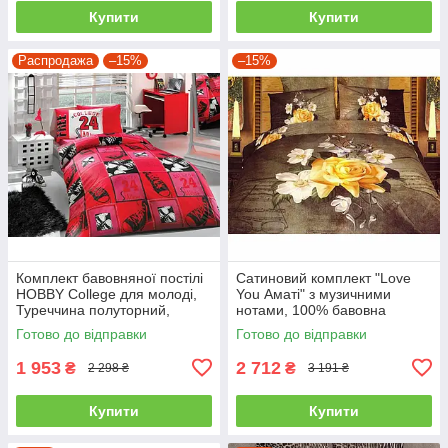
Купити
Купити
Распродажа
–15%
–15%
Комплект бавовняної постілі
Сатиновий комплект "Love
HOBBY College для молоді,
You Аматі" з музичними
Туреччина полуторний,
нотами, 100% бавовна
червоний
полуторний
Готово до відправки
Готово до відправки
1 953
2 712
₴
₴
2 298 ₴
3 191 ₴
Купити
Купити