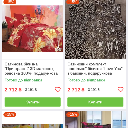
–15%
–15%
Сатинова білизна
Сатиновий комплект
"Пристрасть" 3D малюнок,
постільної білизни "Love You"
бавовна 100%, подарункова
з бавовни, подарункова
упаковка полуторний
упаковка полуторний
Готово до відправки
Готово до відправки
2 712
2 712
₴
₴
3 191 ₴
3 191 ₴
Купити
Купити
–15%
–15%