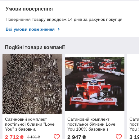
Умови повернення
Повернення товару впродовж 14 днів за рахунок покупця
Всі умови повернення
Подібні товари компанії
Сатиновий комплект
Сатиновий комплект
Сати
постільної білизни "Love
постільної білизни Love
пост
You" з бавовни,
You 100% бавовна з
You 
подарункова упаковка
подарунковою упаковкою
пода
2 712
2 947
3 1
₴
₴
3 191 ₴
полуторний
полуторний
пол