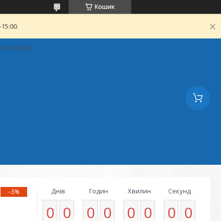
Кошик
15:00.
ків, Україна
Днів
Годин
Хвилин
Секунд
–3%
0
0
0
0
0
0
0
0