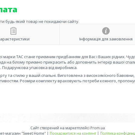
ити будь-який товар не покидаючи сайту.
арактеристики
Інформація для замовлення
ої марки ТАС стане приємним придбанням для Вас і Ваших рідних. Чудо
янда на білому приємно прикрасить або доповнить інтерєр вашої спаль
х. Подарункова упаковка від виробника.
орту та стилю у вашій спальні. Виготовлена з високоякісного бавовни,
ластивостям. Розміри комплекту враховують потреби кожного, пропон
Сайт створений на маркетплейсі
Prom.ua
Интернет-магазин "Sweet Home" |
Поскаржитися на контент
|
Політика конфіденц