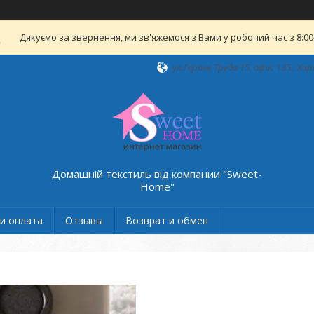
Дякуємо за звернення, ми зв'яжемося з Вами у робочий час з 8:00-
ул.Героев Труда 15, офис 135., Хар
Домашній текстиль від компании "Sweet-
Home"
и оплата
Отзывы
Возврат и обмен