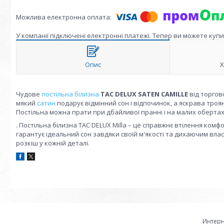
У компанії підключені електронні платежі. Тепер ви можете куп
Опис
Х
Чудове
постільна білизна
TAC DELUX SATEN CAMILLE
від торгов
мякий
сатин
подарує відмінний сон і відпочинок, а яскрава тро
Постільна можна прати при дбайливої пранні і на малих оберта
. Постільна білизна TAC DELUX Milla – це справжнє втілення комф
гарантує ідеальний сон завдяки своїй м'якості та дихаючим в
розкіш у кожній деталі.