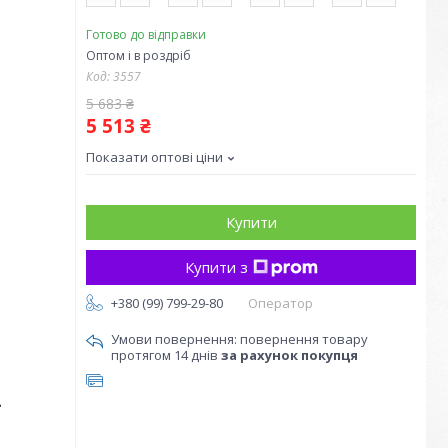
Готово до відправки
Оптом і в роздріб
Код:
3557
5 683 ₴
5 513 ₴
Показати оптові ціни
Купити
Купити з
+380 (99) 799-29-80
Оператор
повернення товару
протягом 14 днів
за рахунок покупця
-