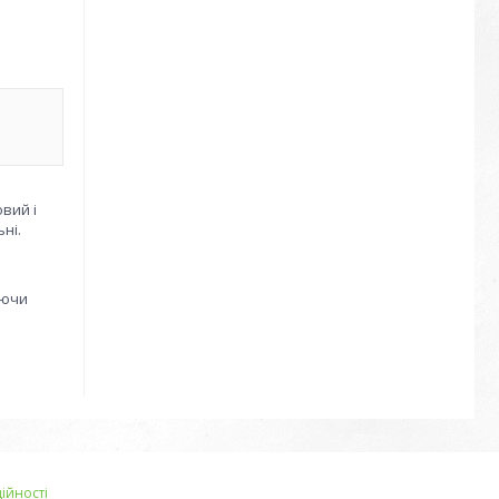
вий і
ні.
уючи
ійності