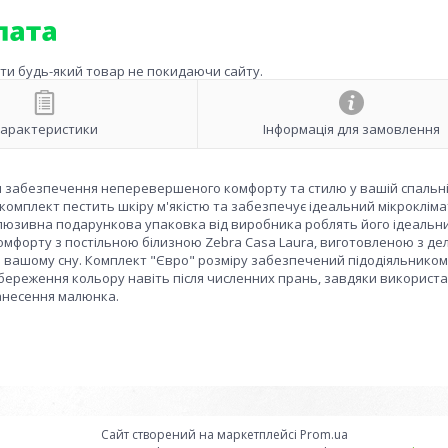
ити будь-який товар не покидаючи сайту.
арактеристики
Інформація для замовлення
ля забезпечення неперевершеного комфорту та стилю у вашій спальні
комплект пестить шкіру м'якістю та забезпечує ідеальний мікрокліма
клюзивна подарункова упаковка від виробника роблять його ідеальн
омфорту з постільною білизною Zebra Casa Laura, виготовленою з де
сть вашому сну. Комплект "Євро" розміру забезпечений підодіяльником
збереження кольору навіть після численних прань, завдяки використ
нанесення малюнка.
Сайт створений на маркетплейсі
Prom.ua