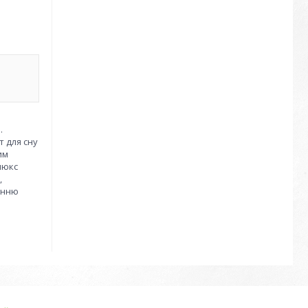
.
т для сну
им
люкс
,
анню