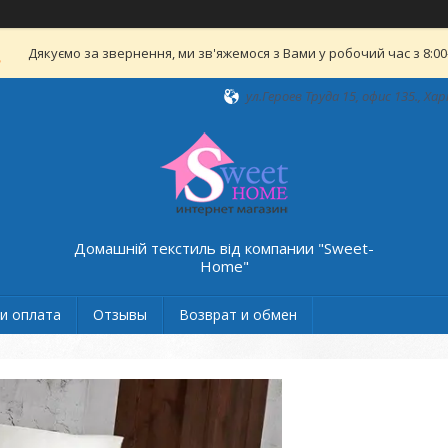
Дякуємо за звернення, ми зв'яжемося з Вами у робочий час з 8:00-
ул.Героев Труда 15, офис 135., Хар
Домашній текстиль від компании "Sweet-
Home"
и оплата
Отзывы
Возврат и обмен