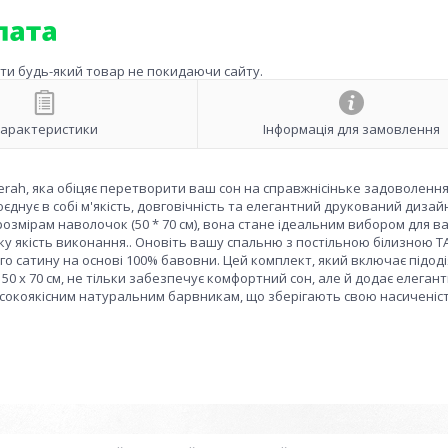
ити будь-який товар не покидаючи сайту.
арактеристики
Інформація для замовлення
erah, яка обіцяє перетворити ваш сон на справжнісіньке задоволення
поєднує в собі м'якість, довговічність та елегантний друкований дизай
озмірам наволочок (50 * 70 см), вона стане ідеальним вибором для в
ку якість виконання.. Оновіть вашу спальню з постільною білизною T
ого сатину на основі 100% бавовни. Цей комплект, який включає підод
 50 х 70 см, не тільки забезпечує комфортний сон, але й додає елегант
исокоякісним натуральним барвникам, що зберігають свою насиченіс