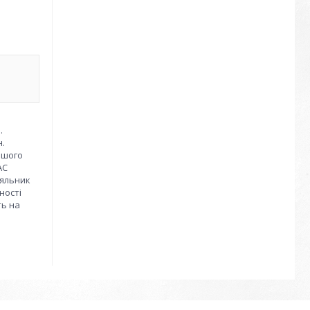
.
н.
ашого
AC
іяльник
ності
ть на