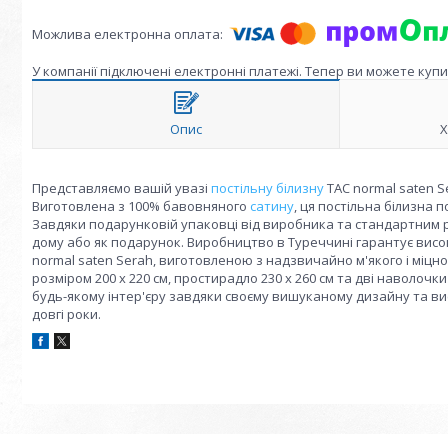
У компанії підключені електронні платежі. Тепер ви можете куп
Опис
Х
Представляємо вашій увазі
постільну білизну
TAC normal saten S
Виготовлена з 100% бавовняного
сатину
, ця постільна білизна 
Завдяки подарунковій упаковці від виробника та стандартним р
дому або як подарунок. Виробництво в Туреччині гарантує висо
normal saten Serah, виготовленою з надзвичайно м'якого і міцн
розміром 200 х 220 см, простирадло 230 х 260 см та дві наволочки
будь-якому інтер'єру завдяки своєму вишуканому дизайну та в
довгі роки.