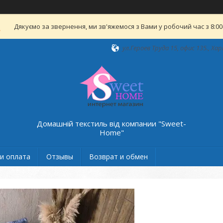
Дякуємо за звернення, ми зв'яжемося з Вами у робочий час з 8:00-
ул.Героев Труда 15, офис 135., Хар
Домашній текстиль від компании "Sweet-
Home"
и оплата
Отзывы
Возврат и обмен