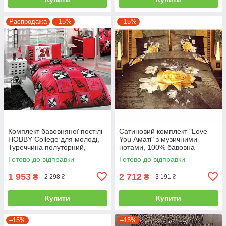
Распродажа
–15%
–15%
Комплект бавовняної постілі
Сатиновий комплект "Love
HOBBY College для молоді,
You Аматі" з музичними
Туреччина полуторний,
нотами, 100% бавовна
червоний
полуторний
Готово до відправки
Готово до відправки
1 953
2 712
₴
₴
2 298 ₴
3 191 ₴
Купити
Купити
–15%
–15%