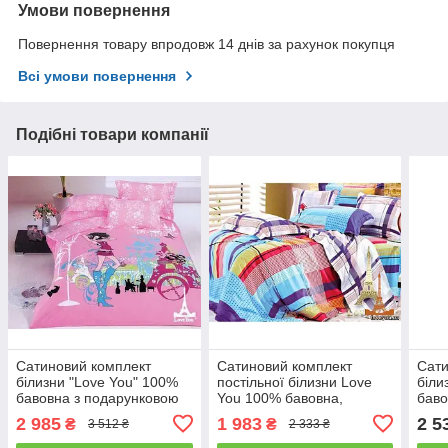
Умови повернення
Повернення товару впродовж 14 днів за рахунок покупця
Всі умови повернення
Подібні товари компанії
Сатиновий комплект
Сатиновий комплект
Сати
білизни "Love You" 100%
постільної білизни Love
біли
бавовна з подарунковою
You 100% бавовна,
баво
упаковкою двоспальний -
подарункова упаковка
упак
2 985
1 983
2 5
₴
₴
3 512 ₴
2 333 ₴
євро
двоспальний - євро
євро