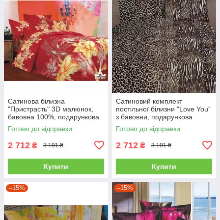
Сатинова білизна
Сатиновий комплект
"Пристрасть" 3D малюнок,
постільної білизни "Love You"
бавовна 100%, подарункова
з бавовни, подарункова
упаковка полуторний
упаковка полуторний
Готово до відправки
Готово до відправки
2 712
2 712
₴
₴
3 191 ₴
3 191 ₴
Купити
Купити
–15%
–15%