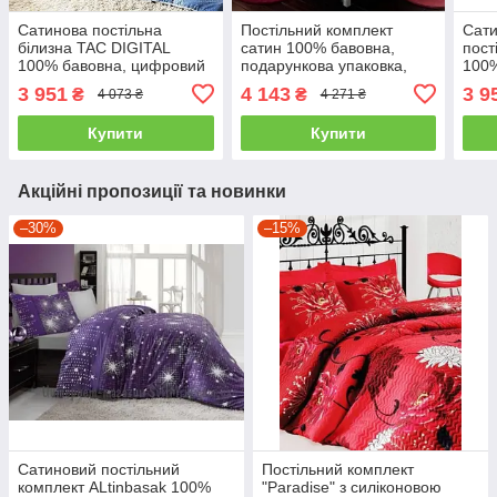
Сатинова постільна
Постільний комплект
Сати
білизна TAC DIGITAL
сатин 100% бавовна,
пост
100% бавовна, цифровий
подарункова упаковка,
100%
друк двоспальний - євро
Туреччина двоспальний -
пода
3 951
4 143
3 9
₴
₴
4 073 ₴
4 271 ₴
євро, фіолетовий
двос
Купити
Купити
Акційні пропозиції та новинки
–30%
–15%
Сатиновий постільний
Постільний комплект
комплект ALtinbasak 100%
"Paradise" з силіконовою