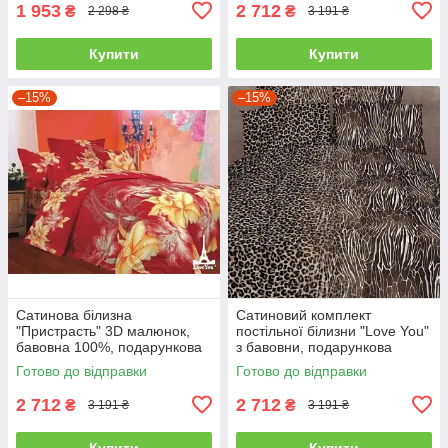
1 953
2 712
₴
₴
2 298 ₴
3 191 ₴
Купити
Купити
–15%
–15%
Сатинова білизна
Сатиновий комплект
"Пристрасть" 3D малюнок,
постільної білизни "Love You"
бавовна 100%, подарункова
з бавовни, подарункова
упаковка полуторний
упаковка полуторний
Готово до відправки
Готово до відправки
2 712
2 712
₴
₴
3 191 ₴
3 191 ₴
Купити
Купити