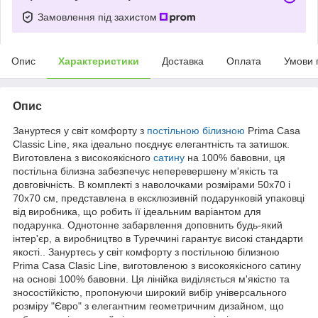
Замовлення під захистом
Опис
Характеристики
Доставка
Оплата
Умови 
Опис
Зануртеся у світ комфорту з
постільною білизною
Prima Casa
Classic Line, яка ідеально поєднує елегантність та затишок.
Виготовлена з високоякісного
сатину
на 100% бавовни, ця
постільна білизна забезпечує неперевершену м'якість та
довговічність. В комплекті з наволочками розмірами 50x70 і
70x70 см, представлена в ексклюзивній подарунковій упаковці
від виробника, що робить її ідеальним варіантом для
подарунка. Однотонне забарвлення доповнить будь-який
інтер'єр, а виробництво в Туреччині гарантує високі стандарти
якості.. Зануртесь у світ комфорту з постільною білизною
Prima Casa Clasic Line, виготовленою з високоякісного сатину
на основі 100% бавовни. Ця лінійка виділяється м'якістю та
зносостійкістю, пропонуючи широкий вибір універсального
розміру "Євро" з елегантним геометричним дизайном, що