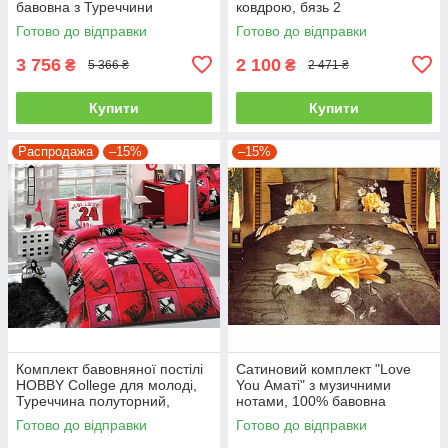
бавовна з Туреччини
ковдрою, бязь 2
двоспальний - євро
Готово до відправки
Готово до відправки
3 756
2 100
₴
₴
5 366 ₴
2 471 ₴
Купити
Купити
Распродажа
–15%
–15%
Комплект бавовняної постілі
Сатиновий комплект "Love
HOBBY College для молоді,
You Аматі" з музичними
Туреччина полуторний,
нотами, 100% бавовна
червоний
полуторний
Готово до відправки
Готово до відправки