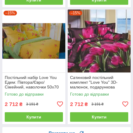
–15%
–15%
Постільний набір Love You
Сатиновий постільний
Едем: Півтора/Євро/
комплект "Love You" 3D-
Сімейний, наволочки 50x70
малюнок, подарункова
полуторний
упаковка полуторний
Готово до відправки
Готово до відправки
2 712
2 712
₴
₴
3 191 ₴
3 191 ₴
Купити
Купити
Показати ще