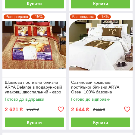
Купити
Купити
Распродажа
–15%
Распродажа
–15%
Шовкова постільна білизна
Сатиновий комплект
ARYA Delante в подарунковій
постільної білизни ARYA
упаковці двоспальний - євро
Овен, 100% бавовна
полуторний
Готово до відправки
Готово до відправки
2 621
2 644
₴
₴
3 084 ₴
3 111 ₴
Купити
Купити