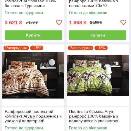
комплект ALtinbasak 100%
ранфорс 100% бавовна з
бавовна з Туреччини
наволочками 70x70
двоспальний - євро
полуторний
Готово до відправки
Готово до відправки
3 621
1 868
₴
₴
5 173 ₴
2 198 ₴
Купити
Купити
Распродажа
–15%
Распродажа
–15%
Ранфорсовий постільний
Постільна білизна Arya
комплект Arya у подарунковій
ранфорс 100% бавовна з
упаковці полуторний
подарунковою упаковкою
полуторний
Готово до відправки
Готово до відправки