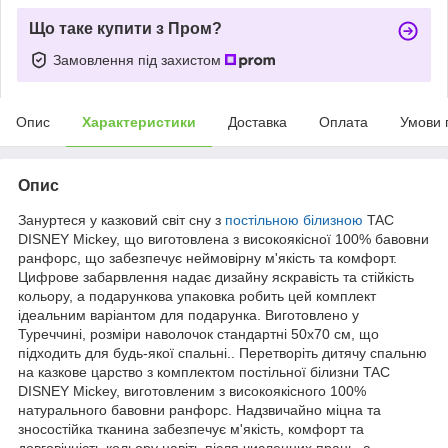
Що таке купити з Пром?
Замовлення під захистом
Опис
Характеристики
Доставка
Оплата
Умови 
Опис
Зануртеся у казковий світ сну з
постільною білизною
TAC
DISNEY Mickey, що виготовлена з високоякісної 100% бавовни
ранфорс, що забезпечує неймовірну м'якість та комфорт.
Цифрове забарвлення надає дизайну яскравість та стійкість
кольору, а подарункова упаковка робить цей комплект
ідеальним варіантом для подарунка. Виготовлено у
Туреччині, розміри наволочок стандартні 50x70 см, що
підходить для будь-якої спальні.. Перетворіть дитячу спальню
на казкове царство з комплектом постільної білизни TAC
DISNEY Mickey, виготовленим з високоякісного 100%
натурального бавовни ранфорс. Надзвичайно міцна та
зносостійка тканина забезпечує м'якість, комфорт та
довговічність кольору навіть після численних прань, а