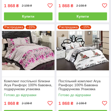
1 868
1 868
₴
₴
2 198 ₴
2 198 ₴
Купити
Купити
Распродажа
–15%
Распродажа
–15%
Комплект постільної білизни
Постільний комплект Arya
Arya Ранфорс 100% бавовна,
Ранфорс 100% Бавовна
подарункова упаковка
Подарункова Упаковка
полуторний
полуторний
Готово до відправки
Готово до відправки
1 868
1 868
₴
₴
2 198 ₴
2 198 ₴