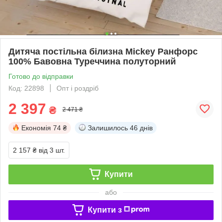
Дитяча постільна білизна Mickey Ранфорс
100% Бавовна Туреччина полуторний
Готово до відправки
Код: 22898
Опт і роздріб
2 397
₴
2 471 ₴
Економія
74 ₴
Залишилось
46 днів
2 157 ₴
від 3 шт.
Купити
або
Купити з