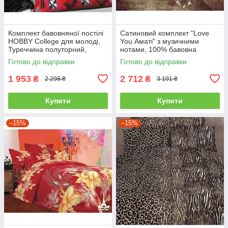
Комплект бавовняної постілі
Сатиновий комплект "Love
HOBBY College для молоді,
You Аматі" з музичними
Туреччина полуторний,
нотами, 100% бавовна
червоний
полуторний
Готово до відправки
Готово до відправки
1 953
2 712
₴
₴
2 298 ₴
3 191 ₴
Купити
Купити
–15%
–15%