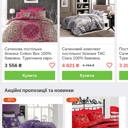
Сатинова постільна
Сатиновий комплект
Пост
білизна Cotton Box 100%
постільної білизни TAC
Сати
бавовна, Туреччина євро-
Ciara 100% бавовна,
Туре
4 наволочки
Туреччина євро- 4
наво
3 556
4 621
3 2
₴
₴
4 764 ₴
наволочки
Купити
Купити
Акційні пропозиції та новинки
–30%
–15%