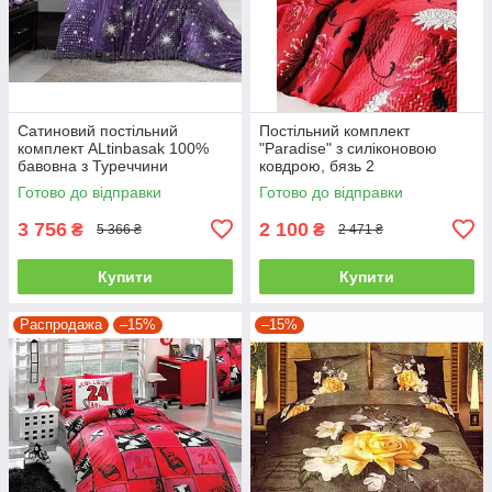
Сатиновий постільний
Постільний комплект
комплект ALtinbasak 100%
"Paradise" з силіконовою
бавовна з Туреччини
ковдрою, бязь 2
двоспальний - євро
Готово до відправки
Готово до відправки
3 756
2 100
₴
₴
5 366 ₴
2 471 ₴
Купити
Купити
Распродажа
–15%
–15%