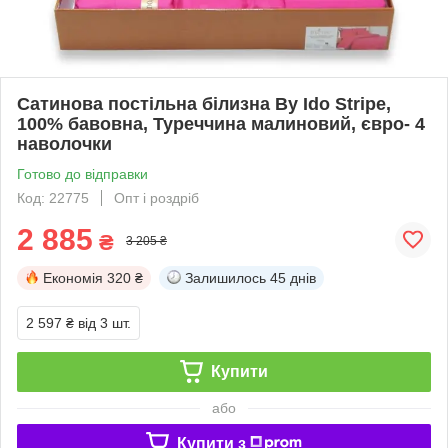
Сатинова постільна білизна By Ido Stripe,
100% бавовна, Туреччина малиновий, євро- 4
наволочки
Готово до відправки
Код: 22775
Опт і роздріб
2 885
₴
3 205 ₴
Економія
320 ₴
Залишилось
45 днів
2 597 ₴
від 3 шт.
Купити
або
Купити з