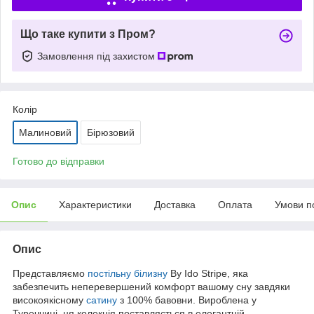
Що таке купити з Пром?
Замовлення під захистом
Колір
Малиновий
Бірюзовий
Готово до відправки
Опис
Характеристики
Доставка
Оплата
Умови п
Опис
Представляємо
постільну білизну
By Ido Stripe, яка
забезпечить неперевершений комфорт вашому сну завдяки
високоякісному
сатину
з 100% бавовни. Вироблена у
Туреччині, ця колекція поставляється в елегантній