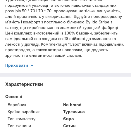
подарунковій упаковці та включає наволочки стандартних
розмірів 50 * 70 і 70 * 70, пропонуючи не тільки вишуканість,
але й практичність у використанні.. Відчуйте неперевершену
м'якість і комфорт з постільною білизною By Ido Stripe з
сатину, що виробляється на знаменитій турецькій фабриці.
Цей комплект, виготовлений із 100% бавовни, забезпечить
вам ідеальний сон завдяки своїй стійкості до зминання та
легкості у догляді. Комплектація "Євро" включає підодіяльник,
простирадло, а також чотири наволочки, що додають
зручності та елегантності вашій спальні.
Приховати
Характеристики
Основні
Виробник
No brand
Країна виробник
Туреччина
Тип комплекту
Євро
Тип тканини
Сатин