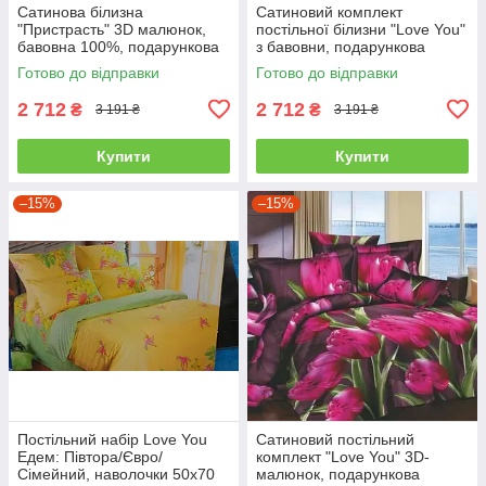
Сатинова білизна
Сатиновий комплект
"Пристрасть" 3D малюнок,
постільної білизни "Love You"
бавовна 100%, подарункова
з бавовни, подарункова
упаковка полуторний
упаковка полуторний
Готово до відправки
Готово до відправки
2 712
2 712
₴
₴
3 191 ₴
3 191 ₴
Купити
Купити
–15%
–15%
Постільний набір Love You
Сатиновий постільний
Едем: Півтора/Євро/
комплект "Love You" 3D-
Сімейний, наволочки 50x70
малюнок, подарункова